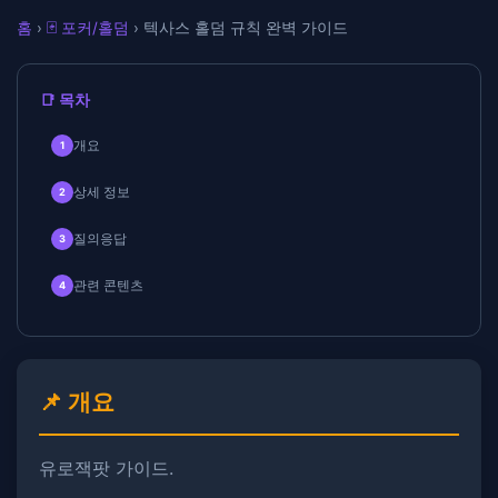
홈
›
🃏 포커/홀덤
› 텍사스 홀덤 규칙 완벽 가이드
📑 목차
개요
1
상세 정보
2
질의응답
3
관련 콘텐츠
4
📌 개요
유로잭팟 가이드.