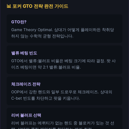
📊 포커 GTO 전략 완전 가이드
GTO란?
Game Theory Optimal. 상대가 어떻게 플레이하든 착취당
하지 않는 수학적 균형 전략입니다.
밸류 베팅 빈도
GTO에서 밸류:블러프 비율은 베팅 크기에 따라 결정. 팟 사
이즈 베팅이면 약 2:1 밸류:블러프 비율.
체크레이즈 전략
OOP에서 강한 핸드와 일부 드로우로 체크레이즈. 상대의
C-bet 빈도를 차단하고 팟을 키웁니다.
리버 블러프 선택
리버 블러프는 에퀴티가 없는 핸드 중 블로커가 있는 것 선