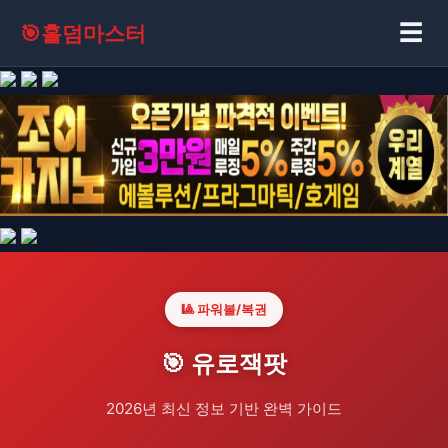
☰
🎯
홀덤마스터
🎱 파워볼/복권
🎯 유로잭팟
2026년 최신 정보 기반 완벽 가이드