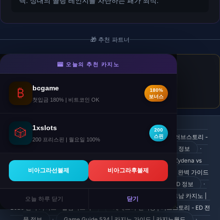
택. 상대의 콜링 레인지를 차단하는 패가 최적.
🎁 추천 파트너
🎰 오늘의 추천 카지노
카심바슬롯
- 슬롯
첫입금 20% · 매일첫입금 +5% · 10년 무사고.
bcgame
₿
180%
🎁 첫입금 20%
보너스
첫입금 180% | 비트코인 OK
1xslots
🎲
200
·
바데나필 갑상선 가이드 - 비아센터
타오르 첫복용 | 러브스토리 -
스핀
200 프리스핀 | 월요일 100%
·
·
ED 전문 정보
골드비아 구매법 | 러브스토리 - ED 전문 정보
·
Vidalista vs Suhagra For Diabetics | 러브스토리
Zydena vs
비아그라선불제
비아그라후불제
·
Fildena Duration | 러브스토리
Lucky Twins 슬롯 | 2026 완벽 가이드
·
- 홀덤마스터
카페인과 ED약 | 러브스토리 2026 - 전문 ED 정보
·
자이데나 30대 - 2026년 최신 정보 | 러브스토리
베트남 카지노 |
오늘 하루 닫기
닫기
·
2026 완벽 가이드 - 홀덤마스터
페네그라 연비용 | 러브스토리 - ED 전
·
·
문 정보
Game Guide 534 | 카지노 가이드 | 카지노월드