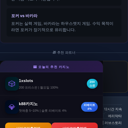
포커 vs 바카라
포커는 실력 게임, 바카라는 하우스엣지 게임. 수익 목적이
라면 포커가 장기적으로 유리합니다.
🎁 추천 파트너
🎰 오늘의 추천 카지노
솔카지노
- 카지노/베팅
개인롤링 콤프 0.6% · 신규회원 가입쿠폰 지급.
1xslots
🎲
200
🎁 신규 가입쿠폰
스핀
200 프리스핀 | 월요일 100%
k88카지노
💎
리베이트
· ·
Fildena vs Tadacip As Needed | 러브스토리
4%
타오르 12시간 지속
첫매충 5~10% | 슬롯 리베이트 4%
·
·
- 비아센터
Coupe de france 분석 #12 - 무한배팅맵
에리악타
간질환 | 러브스토리 - ED 전문 정보
슈퍼피포스 임상시험 | 러브스토리