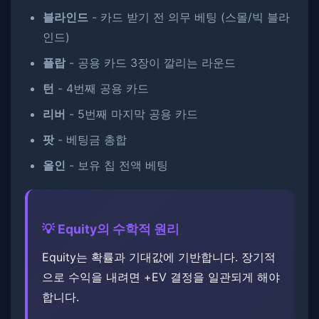
블라인드
- 카드 받기 전 의무 베팅 (스몰/빅 블라
인드)
플랍
- 공용 카드 3장이 깔리는 라운드
턴
- 4번째 공용 카드
리버
- 5번째 마지막 공용 카드
팟
- 베팅금 총합
올인
- 보유 칩 전액 베팅
💡 Equity의 수학적 원리
Equity는 확률과 기대값에 기반합니다. ​​장기적
으로 수익을 내려면 +EV 결정을 일관되게 해야
합니다.