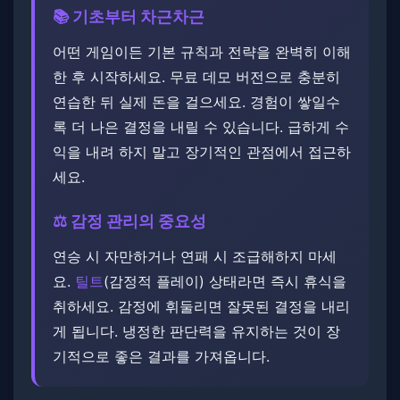
📚 기초부터 차근차근
어떤 게임이든 기본 규칙과 전략을 완벽히 이해
한 후 시작하세요. 무료 데모 버전으로 충분히
연습한 뒤 실제 돈을 걸으세요. ​​경험이 쌓일수
록 더 나은 결정을 내릴 수 있습니다. 급하게 수
익을 내려 하지 말고 장기적인 관점에서 접근하
세요.
⚖️ 감정 관리의 중요성
연승 시 자만하거나 연패 시 조급해하지 마세
요.
틸트
(감정적 플레이) 상태라면 즉시 휴식을
취하세요. ​감정에 휘둘리면 잘못된 결정을 내리
게 됩니다. ​​냉정한 판단력을 유지하는 것이 장
기적으로 좋은 결과를 가져옵니다.