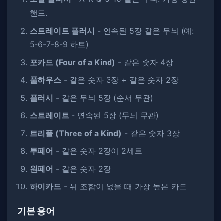
핸드.
스트레이트 플러시
- 연속된 5장 같은 무늬 (예:
5-6-7-8-9 하트)
포카드 (Four of a Kind)
- 같은 숫자 4장
풀하우스
- 같은 숫자 3장 + 같은 숫자 2장
플러시
- 같은 무늬 5장 (순서 무관)
스트레이트
- 연속된 5장 (무늬 무관)
트리플 (Three of a Kind)
- 같은 숫자 3장
투페어
- 같은 숫자 2장이 2세트
원페어
- 같은 숫자 2장
하이카드
- 위 조합이 없을 때 가장 높은 카드
기본 용어