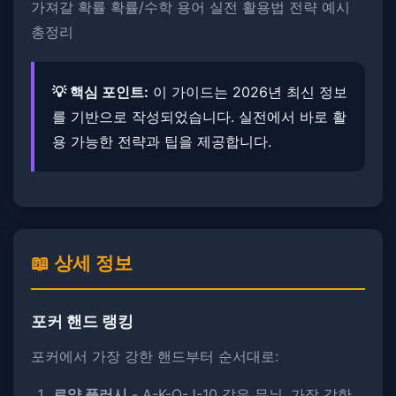
가져갈 확률 확률/수학 용어 실전 활용법 전략 예시
총정리
💡 핵심 포인트:
이 가이드는 2026년 최신 정보
를 기반으로 작성되었습니다. ​실전에서 바로 활
용 가능한 전략과 팁을 제공합니다.
📖 상세 정보
포커 핸드 랭킹
포커에서 가장 강한 핸드부터 순서대로:
로얄 플러시
- A-K-Q-J-10 같은 무늬. ​가장 강한