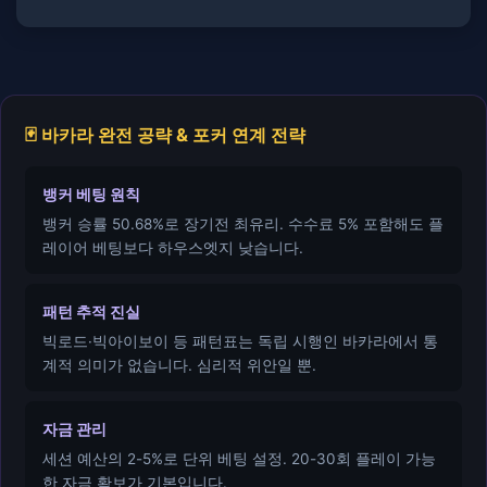
🃏 바카라 완전 공략 & 포커 연계 전략
뱅커 베팅 원칙
뱅커 승률 50.68%로 장기전 최유리. 수수료 5% 포함해도 플
레이어 베팅보다 하우스엣지 낮습니다.
패턴 추적 진실
빅로드·빅아이보이 등 패턴표는 독립 시행인 바카라에서 통
계적 의미가 없습니다. 심리적 위안일 뿐.
자금 관리
세션 예산의 2-5%로 단위 베팅 설정. 20-30회 플레이 가능
한 자금 확보가 기본입니다.