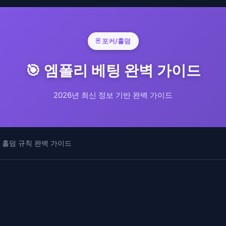
🃏 포커/홀덤
🎯 엠폴리 베팅 완벽 가이드
2026년 최신 정보 기반 완벽 가이드
 홀덤 규칙 완벽 가이드