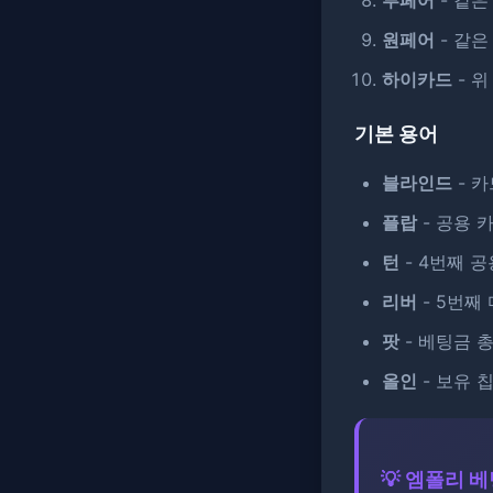
투페어
- 같은
원페어
- 같은
하이카드
- 위
기본 용어
블라인드
- 카
플랍
- 공용 
턴
- 4번째 공
리버
- 5번째
팟
- 베팅금 
올인
- 보유 
💡 엠폴리 