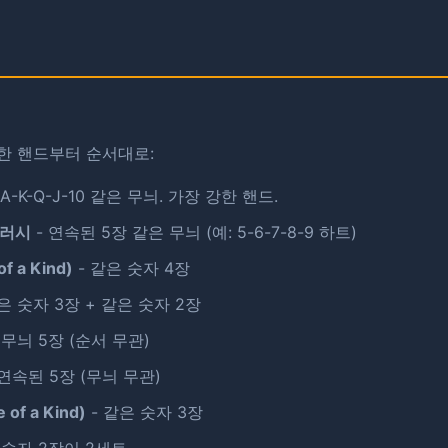
한 핸드부터 순서대로:
 A-K-Q-J-10 같은 무늬. 가장 강한 핸드.
플러시
- 연속된 5장 같은 무늬 (예: 5-6-7-8-9 하트)
f a Kind)
- 같은 숫자 4장
은 숫자 3장 + 같은 숫자 2장
 무늬 5장 (순서 무관)
 연속된 5장 (무늬 무관)
of a Kind)
- 같은 숫자 3장