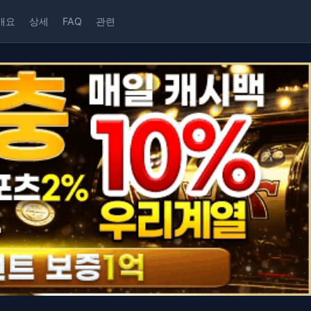
개요
상세
FAQ
관련