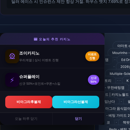
딜러 에이스 시 인슈런스 제안 항상 거절. 하우스 엣지 7.69%로 
🎰 오늘의 추천 카지노
다인카지노
- 온라인카지노
야마토 c
신규가입 후 첫입금 보너스 지급.
조이카지노
Mourinho
🎡
이벤트
🎁 롤링조건 500%
진행
·
맵
Ed D
우리계열 | 상시 이벤트 진행
·
202
Multiple-S
슈퍼플레이
⚡
신규
· ·
토리
K
50%
신규 50%+포인트+쿠폰+스킬
- 무한배팅맵
드 | 카지노월드
·
임난다
비아그라후불제
비아그라선불제
마그라 음식없이
- 베팅 가이드 2
오늘 하루 닫기
닫기
·
코
잭팟 
Reds - 베팅