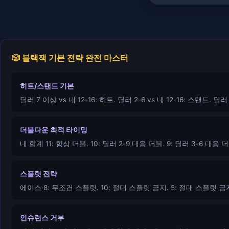
🎲 블랙잭 기본 전략 완전 마스터
히트/스탠드 기본
딜러 7 이상 vs 내 12-16: 히트. 딜러 2-6 vs 내 12-16: 스탠드
더블다운 최적 타이밍
내 합계 11: 항상 더블. 10: 딜러 2-9 대응 더블. 9: 딜러 3-6 대
스플릿 전략
에이스·8: 무조건 스플릿. 10: 절대 스플릿 금지. 5: 절대 스플릿 
인슈런스 거부