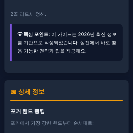
2골 리드시 정산.
💡 핵심 포인트:
이 가이드는 2026년 최신 정보
를 기반으로 작성되었습니다. ​​실전에서 바로 활
용 가능한 전략과 팁을 제공해요.
📖 상세 정보
포커 핸드 랭킹
포커에서 가장 강한 핸드부터 순서대로: