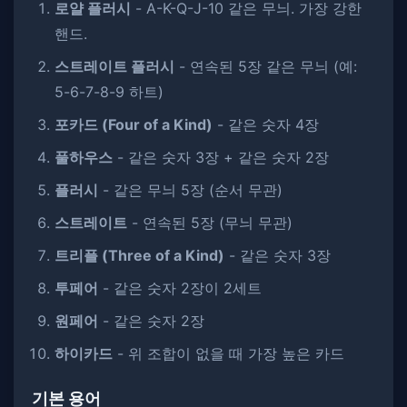
로얄 플러시
- A-K-Q-J-10 같은 무늬. ​가장 강한
핸드.
스트레이트 플러시
- 연속된 5장 같은 무늬 (예:
5-6-7-8-9 하트)
포카드 (Four of a Kind)
- 같은 숫자 4장
풀하우스
- 같은 숫자 3장 + 같은 숫자 2장
플러시
- 같은 무늬 5장 (순서 무관)
스트레이트
- 연속된 5장 (무늬 무관)
트리플 (Three of a Kind)
- 같은 숫자 3장
투페어
- 같은 숫자 2장이 2세트
원페어
- 같은 숫자 2장
하이카드
- 위 조합이 없을 때 가장 높은 카드
기본 용어