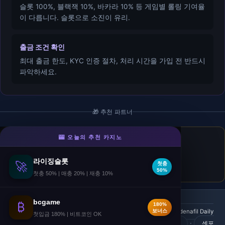
슬롯 100%, 블랙잭 10%, 바카라 10% 등 게임별 롤링 기여율
이 다릅니다. 슬롯으로 소진이 유리.
출금 조건 확인
최대 출금 한도, KYC 인증 절차, 처리 시간을 가입 전 반드시
파악하세요.
🎁 추천 파트너
🎰 오늘의 추천 카지노
라이징슬롯
- 슬롯
첫충 50% · 매충 20% · 재충전 10% 추가 보너스.
라이징슬롯
🚀
첫충
🎁 첫충전 50%
50%
첫충 50% | 매충 20% | 재충 10%
bcgame
₿
180%
· ·
Uijeongbu Cheap Cialis | 러브스토리
Viagra vs Sildenafil Daily
보너스
첫입금 180% | 비트코인 OK
·
·
Use | 러브스토리
Viagra 25mg With Food | 러브스토리
센포