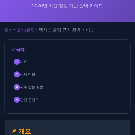
2026년 최신 정보 기반 완벽 가이드
홈
›
🃏 포커/홀덤
› 텍사스 홀덤 규칙 완벽 가이드
📑 목차
개요
1
상세 정보
2
자주 찾는 질문
3
관련 콘텐츠
4
📌 개요