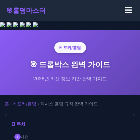
☰
🎯
홀덤마스터
🃏 포커/홀덤
🎯 드롭박스 완벽 가이드
2026년 최신 정보 기반 완벽 가이드
홈
›
🃏 포커/홀덤
› 텍사스 홀덤 규칙 완벽 가이드
📑 목차
개요
1