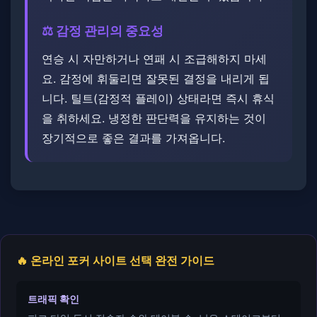
⚖️ 감정 관리의 중요성
연승 시 자만하거나 연패 시 조급해하지 마세
요. 감정에 휘둘리면 잘못된 결정을 내리게 됩
니다. ​​틸트(감정적 플레이) 상태라면 즉시 휴식
을 취하세요. ​냉정한 판단력을 유지하는 것이
장기적으로 좋은 결과를 가져옵니다.
🔥 온라인 포커 사이트 선택 완전 가이드
트래픽 확인