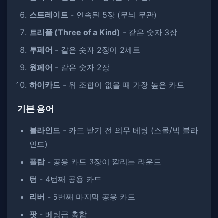
스트레이트
- 연속된 5장 (무늬 무관)
트리플 (Three of a Kind)
- 같은 숫자 3장
투페어
- 같은 숫자 2장이 2세트
원페어
- 같은 숫자 2장
하이카드
- 위 조합이 없을 때 가장 높은 카드
기본 용어
블라인드
- 카드 받기 전 의무 베팅 (스몰/빅 블라
인드)
플랍
- 공용 카드 3장이 깔리는 라운드
턴
- 4번째 공용 카드
리버
- 5번째 마지막 공용 카드
팟
- 베팅금 총합