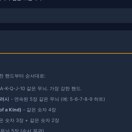
한 핸드부터 순서대로:
 A-K-Q-J-10 같은 무늬. 가장 강한 핸드.
플러시
- 연속된 5장 같은 무늬 (예: 5-6-7-8-9 하트)
f a Kind)
- 같은 숫자 4장
은 숫자 3장 + 같은 숫자 2장
 무늬 5장 (순서 무관)