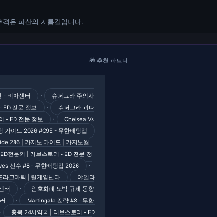
 추격은 파산의 지름길입니다.
🎁 추천 파트너
·
전 - 비아센터
슈퍼그라 주의사
·
- ED 전문 정보
슈퍼그라 과다
·
 - ED 전문 정보
Chelsea Vs
 베팅 가이드 2026 #C9E - 무한배팅맵
uide 286 | 카지노 가이드 | 카지노월
ED전문의 | 러브스토리 - ED 전문 정
·
ves 선수 #8 - 무한배팅맵 2026
es 프라그마틱 | 릴게임난다
야일라
·
아센터
암호화폐 도박 규제 동향
·
인러
Martingale 전략 #8 - 무한
·
충북 24시약국 | 러브스토리 - ED