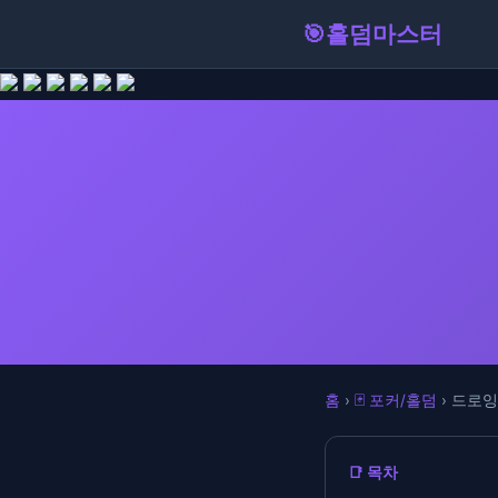
🎯
홀덤마스터
홈
›
🃏 포커/홀덤
› 드로
📑 목차