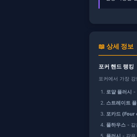
📖 상세 정보
포커 핸드 랭킹
포커에서 가장 강
로얄 플러시
-
스트레이트 
포카드 (Four o
풀하우스
- 같
플러시
- 같은