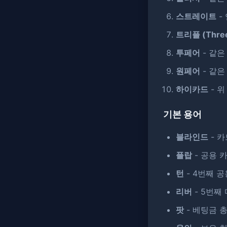
스트레이트
-
트리플 (Three 
투페어
- 같은
원페어
- 같은
하이카드
- 위
기본 용어
블라인드
- 카
플랍
- 공용 
턴
- 4번째 공
리버
- 5번째
팟
- 베팅금 