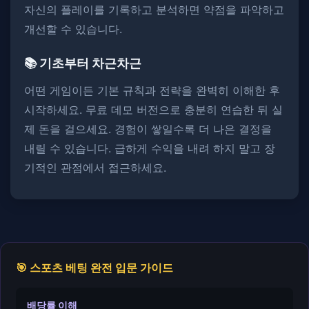
자신의 플레이를 기록하고 분석하면 약점을 파악하고
개선할 수 있습니다.
📚 기초부터 차근차근
어떤 게임이든 기본 규칙과 전략을 완벽히 이해한 후
시작하세요. ​​무료 데모 버전으로 충분히 연습한 뒤 실
제 돈을 걸으세요. ​경험이 쌓일수록 더 나은 결정을
내릴 수 있습니다. ​​급하게 수익을 내려 하지 말고 장
기적인 관점에서 접근하세요.
🎯 스포츠 베팅 완전 입문 가이드
배당률 이해