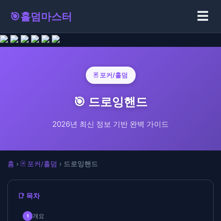
☰
🎯
홀덤마스터
🃏 포커/홀덤
🎯 드로잉핸드
2026년 최신 정보 기반 완벽 가이드
홈
›
🃏 포커/홀덤
› 드로잉핸드
📑 목차
개요
1