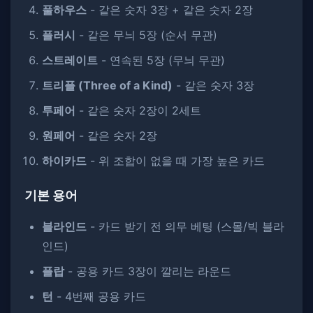
풀하우스
- 같은 숫자 3장 + 같은 숫자 2장
플러시
- 같은 무늬 5장 (순서 무관)
스트레이트
- 연속된 5장 (무늬 무관)
트리플 (Three of a Kind)
- 같은 숫자 3장
투페어
- 같은 숫자 2장이 2세트
원페어
- 같은 숫자 2장
하이카드
- 위 조합이 없을 때 가장 높은 카드
기본 용어
블라인드
- 카드 받기 전 의무 베팅 (스몰/빅 블라
인드)
플랍
- 공용 카드 3장이 깔리는 라운드
턴
- 4번째 공용 카드