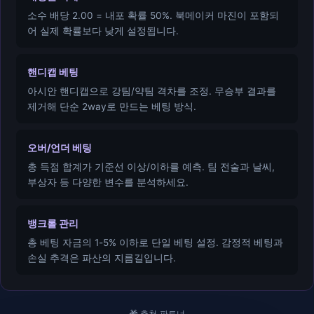
소수 배당 2.00 = 내포 확률 50%. 북메이커 마진이 포함되
어 실제 확률보다 낮게 설정됩니다.
핸디캡 베팅
아시안 핸디캡으로 강팀/약팀 격차를 조정. 무승부 결과를
제거해 단순 2way로 만드는 베팅 방식.
오버/언더 베팅
총 득점 합계가 기준선 이상/이하를 예측. 팀 전술과 날씨,
부상자 등 다양한 변수를 분석하세요.
뱅크롤 관리
총 베팅 자금의 1-5% 이하로 단일 베팅 설정. 감정적 베팅과
손실 추격은 파산의 지름길입니다.
🎁 추천 파트너