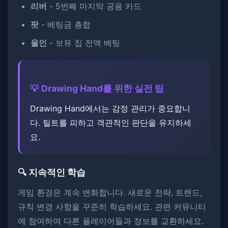
리버
- 5번째 마지막 공용 카드
팟
- 베팅금 총합
올인
- 보유 칩 전액 베팅
💡 Drawing Hand를 위한 실전 팁
Drawing Hand에서는 감정 관리가 중요합니
다. 틸트를 피하고 객관적인 판단을 유지하세
요.
🔍 지속적인 학습
게임 환경은 계속 변화합니다. ​새로운 전략, 트렌드,
규칙 변경 사항을 꾸준히 학습하세요. 관련 커뮤니티
에 참여하여 다른 플레이어들과 정보를 교환하세요. ​​