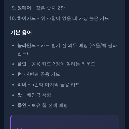
원페어
- 같은 숫자 2장
하이카드
- 위 조합이 없을 때 가장 높은 카드
기본 용어
블라인드
- 카드 받기 전 의무 베팅 (스몰/빅 블라
인드)
플랍
- 공용 카드 3장이 깔리는 라운드
턴
- 4번째 공용 카드
리버
- 5번째 마지막 공용 카드
팟
- 베팅금 총합
올인
- 보유 칩 전액 베팅