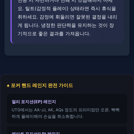
연승 시 자만하거나 연패 시 조급해하지 마세
요. ​​틸트(감정적 플레이) 상태라면 즉시 휴식을
취하세요. ​​감정에 휘둘리면 잘못된 결정을 내리
게 됩니다. ​​냉정한 판단력을 유지하는 것이 장
기적으로 좋은 결과를 가져옵니다.
♠️ 포커 핸드 레인지 완전 가이드
얼리 포지션(EP) 레인지
UTG에서는 AA-JJ, AK, AQs 정도의 프리미엄만 오픈. 빡빡
하게 플레이해야 손실을 최소화합니다.
레이트 포지션(LP) 레인지