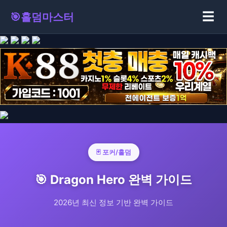
☰
🎯
홀덤마스터
🃏 포커/홀덤
🎯 Dragon Hero 완벽 가이드
2026년 최신 정보 기반 완벽 가이드