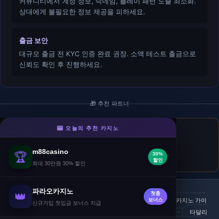
커뮤니티에서 계정 정보, 닉네임, 플레이 패턴 노출 최소화.
상대에게 불필요한 정보 제공을 피하세요.
출금 보안
대규모 출금 전 KYC 인증 완료 권장. 소액 테스트 출금으로
신뢰도 확인 후 진행하세요.
🎁 추천 파트너
🎰 오늘의 추천 카지노
다인카지노
- 온라인카지노
신규가입 후 첫입금 보너스 지급.
m88casino
🏆
30%
🎁 롤링조건 500%
할인
최대 30만원 30% 할인
파라오카지노
👑
첫충
·
40 Mega Clover EGT | 릴게임난다
Bonus Info 224 | 카지노 가이
보너스
신규가입 첫입금 보너스 지급
·
· ·
드 | 카지노월드
카마그라 부정맥 가이드 - 비아센터
타달리