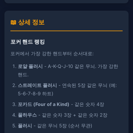
📖 상세 정보
포커 핸드 랭킹
포커에서 가장 강한 핸드부터 순서대로:
로얄 플러시
- A-K-Q-J-10 같은 무늬. ​​가장 강한
핸드.
스트레이트 플러시
- 연속된 5장 같은 무늬 (예:
5-6-7-8-9 하트)
포카드 (Four of a Kind)
- 같은 숫자 4장
풀하우스
- 같은 숫자 3장 + 같은 숫자 2장
플러시
- 같은 무늬 5장 (순서 무관)