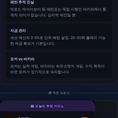
패턴 추적 진실
빅로드·빅아이보이 등 패턴표는 독립 시행인 바카라에서 통
계적 의미가 없습니다. 심리적 위안일 뿐.
자금 관리
세션 예산의 2-5%로 단위 베팅 설정. 20-30회 플레이 가능
한 자금 확보가 기본입니다.
포커 vs 바카라
포커는 실력 게임, 바카라는 하우스엣지 게임. 수익 목적이
라면 포커가 장기적으로 유리합니다.
🎁 추천 파트너
🎰 오늘의 추천 카지노
1xBet
- 스포츠베팅
세계 최대 스포츠베팅! 축구,농구,e스포츠. 업계 최고 배당.