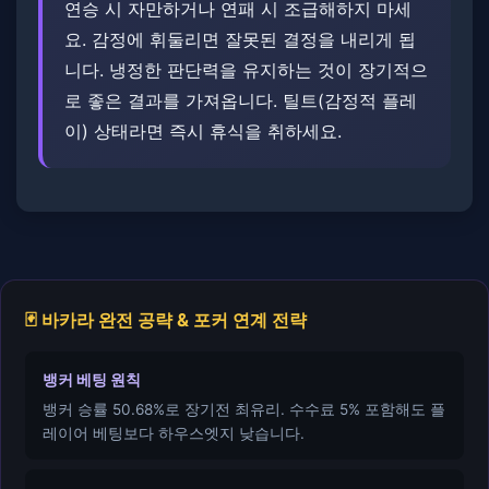
연승 시 자만하거나 연패 시 조급해하지 마세
요. ​​감정에 휘둘리면 잘못된 결정을 내리게 됩
니다. 냉정한 판단력을 유지하는 것이 장기적으
로 좋은 결과를 가져옵니다. ​틸트(감정적 플레
이) 상태라면 즉시 휴식을 취하세요.
🃏 바카라 완전 공략 & 포커 연계 전략
뱅커 베팅 원칙
뱅커 승률 50.68%로 장기전 최유리. 수수료 5% 포함해도 플
레이어 베팅보다 하우스엣지 낮습니다.