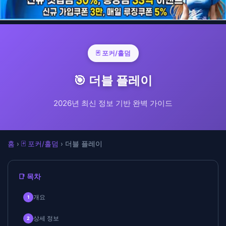
🃏 포커/홀덤
🎯 더블 플레이
2026년 최신 정보 기반 완벽 가이드
홈
›
🃏 포커/홀덤
› 더블 플레이
📑 목차
개요
1
상세 정보
2