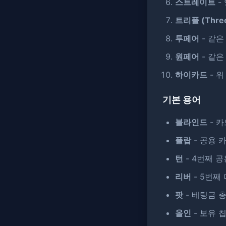
스트레이트
-
트리플 (Three 
투페어
- 같은
원페어
- 같은
하이카드
- 위
기본 용어
블라인드
- 카
플랍
- 공용 
턴
- 4번째 공
리버
- 5번째
팟
- 베팅금 
올인
- 보유 