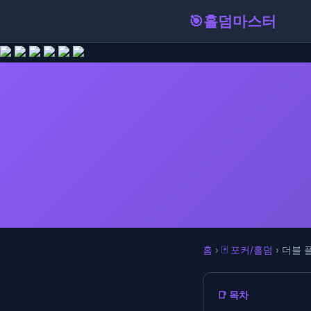
🎯
홀덤마스터
홈
›
🃏 포커/홀덤
› 더블 
📑 목차