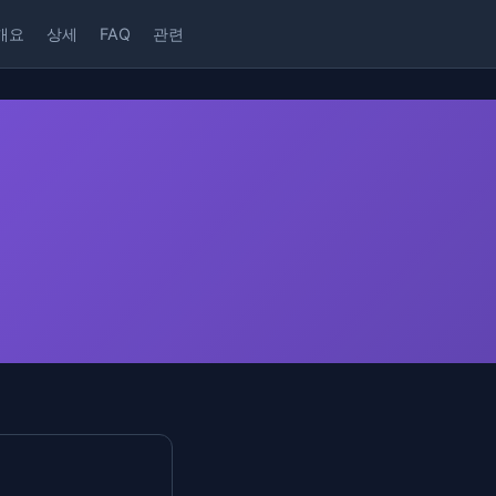
개요
상세
FAQ
관련