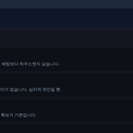
이어 베팅보다 하우스엣지 낮습니다.
미가 없습니다. 심리적 위안일 뿐.
금 확보가 기본입니다.