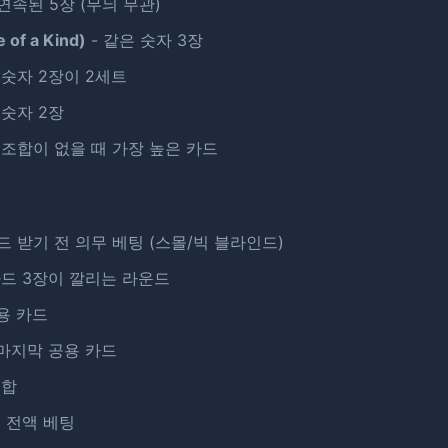
 연속된 5장 (무늬 무관)
of a Kind)
- 같은 숫자 3장
 숫자 2장이 2세트
 숫자 2장
 조합이 없을 때 가장 높은 카드
드 받기 전 의무 베팅 (스몰/빅 블라인드)
카드 3장이 깔리는 라운드
용 카드
 마지막 공용 카드
총합
칩 전액 베팅