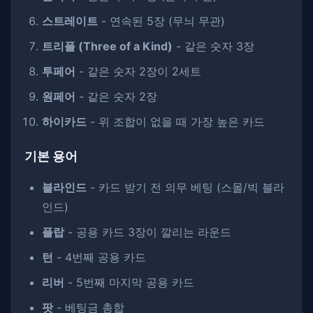
스트레이트
- 연속된 5장 (무늬 무관)
트리플 (Three of a Kind)
- 같은 숫자 3장
투페어
- 같은 숫자 2장이 2세트
원페어
- 같은 숫자 2장
하이카드
- 위 조합이 없을 때 가장 높은 카드
기본 용어
블라인드
- 카드 받기 전 의무 베팅 (스몰/빅 블라
인드)
플랍
- 공용 카드 3장이 깔리는 라운드
턴
- 4번째 공용 카드
리버
- 5번째 마지막 공용 카드
팟
- 베팅금 총합