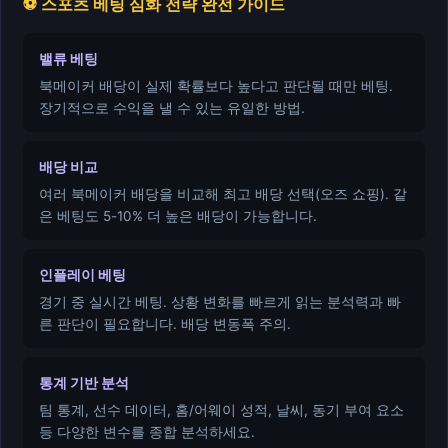
⚽ 스포츠 베팅 심화 전략 완전 가이드
밸류 베팅
북메이커 배당이 실제 확률보다 높다고 판단될 때만 베팅.
장기적으로 수익을 낼 수 있는 유일한 방법.
배당 비교
여러 북메이커 배당을 비교해 최고 배당 선택(오즈 쇼핑). 같
은 베팅도 5-10% 더 높은 배당이 가능합니다.
인플레이 베팅
경기 중 실시간 베팅. 상황 변화를 빠르게 읽는 분석력과 빠
른 판단이 필요합니다. 배당 변동폭 주의.
통계 기반 분석
팀 통계, 선수 데이터, 홈/어웨이 성적, 날씨, 동기 부여 요소
등 다양한 변수를 종합 분석하세요.