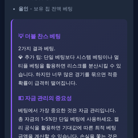
올인
- 보유 칩 전액 베팅
💡 더블 찬스 베팅
2가지 결과 베팅.
💎 추가 팁: 단일 베팅보다 시스템 베팅이나 멀
티플 베팅을 활용하면 리스크를 분산시킬 수 있
습니다. 하지만 너무 많은 경기를 묶으면 적중
확률이 급격히 떨어집니다.
💵 자금 관리의 중요성
베팅에서 가장 중요한 것은 자금 관리입니다. ​
총 자금의 1-5%만 단일 베팅에 사용하세요. ​​켈
리 공식을 활용하면 기대값에 따른 최적 베팅
금액을 계산할 수 있습니다. ​손실을 쫓는 것은