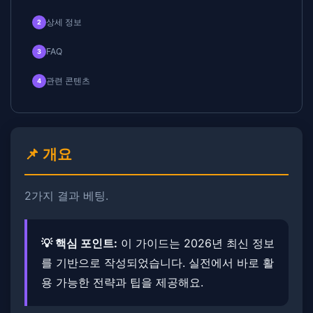
상세 정보
2
FAQ
3
관련 콘텐츠
4
📌 개요
2가지 결과 베팅.
💡 핵심 포인트:
이 가이드는 2026년 최신 정보
를 기반으로 작성되었습니다. ​​실전에서 바로 활
용 가능한 전략과 팁을 제공해요.