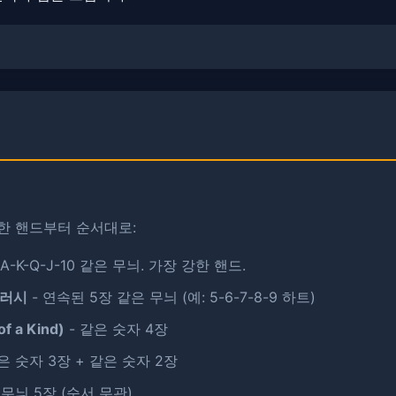
한 핸드부터 순서대로:
 A-K-Q-J-10 같은 무늬. ​가장 강한 핸드.
플러시
- 연속된 5장 같은 무늬 (예: 5-6-7-8-9 하트)
f a Kind)
- 같은 숫자 4장
은 숫자 3장 + 같은 숫자 2장
 무늬 5장 (순서 무관)