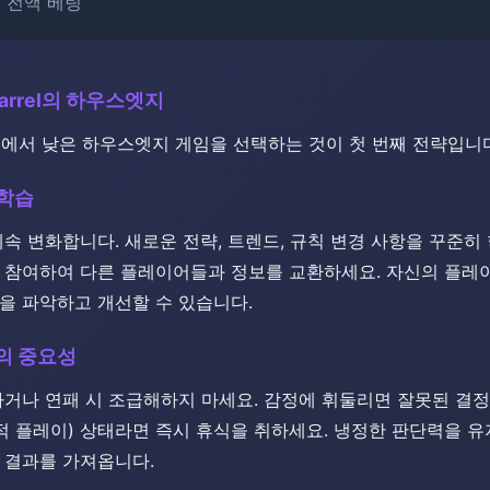
칩 전액 베팅
 Barrel의 하우스엣지
arrel에서 낮은 하우스엣지 게임을 선택하는 것이 첫 번째 전략입니
 학습
속 변화합니다. ​새로운 전략, 트렌드, 규칙 변경 사항을 꾸준히
 참여하여 다른 플레이어들과 정보를 교환하세요. ​​자신의 플레
을 파악하고 개선할 수 있습니다.
리의 중요성
하거나 연패 시 조급해하지 마세요. ​감정에 휘둘리면 잘못된 결
정적 플레이) 상태라면 즉시 휴식을 취하세요. ​​냉정한 판단력을 
 결과를 가져옵니다.