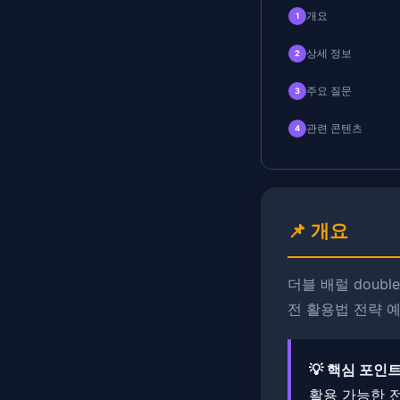
개요
1
상세 정보
2
주요 질문
3
관련 콘텐츠
4
📌 개요
더블 배럴 doubl
전 활용법 전략 
💡 핵심 포인트
활용 가능한 