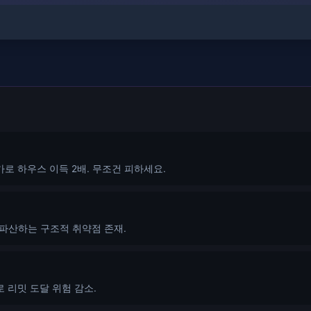
추가로 하우스 이득 2배. 무조건 피하세요.
려 파산하는 구조적 취약점 존재.
으로 리밋 도달 위험 감소.