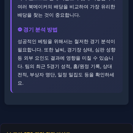
여러 북메이커의 배당을 비교하여 가장 유리한
배당을 찾는 것이 중요합니다.
⚽ 경기 분석 방법
성공적인 베팅을 위해서는 철저한 경기 분석이
필요합니다. ​또한 날씨, 경기장 상태, 심판 성향
등 외부 요인도 결과에 영향을 미칠 수 있습니
다. ​팀의 최근 5경기 성적, 홈/원정 기록, 상대
전적, 부상자 명단, 일정 밀집도 등을 확인하세
요.