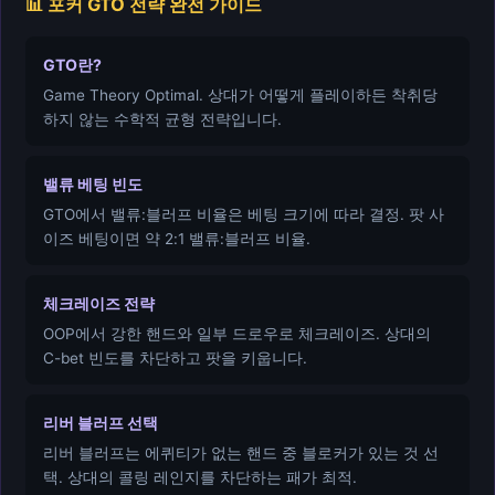
📊 포커 GTO 전략 완전 가이드
GTO란?
Game Theory Optimal. 상대가 어떻게 플레이하든 착취당
하지 않는 수학적 균형 전략입니다.
밸류 베팅 빈도
GTO에서 밸류:블러프 비율은 베팅 크기에 따라 결정. 팟 사
이즈 베팅이면 약 2:1 밸류:블러프 비율.
체크레이즈 전략
OOP에서 강한 핸드와 일부 드로우로 체크레이즈. 상대의
C-bet 빈도를 차단하고 팟을 키웁니다.
리버 블러프 선택
리버 블러프는 에퀴티가 없는 핸드 중 블로커가 있는 것 선
택. 상대의 콜링 레인지를 차단하는 패가 최적.