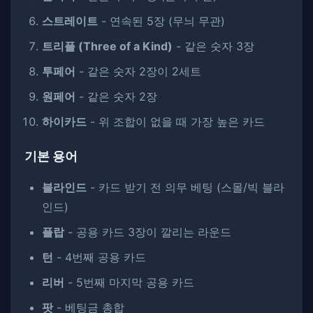
스트레이트
- 연속된 5장 (무늬 무관)
트리플 (Three of a Kind)
- 같은 숫자 3장
투페어
- 같은 숫자 2장이 2세트
원페어
- 같은 숫자 2장
하이카드
- 위 조합이 없을 때 가장 높은 카드
기본 용어
블라인드
- 카드 받기 전 의무 베팅 (스몰/빅 블라
인드)
플랍
- 공용 카드 3장이 깔리는 라운드
턴
- 4번째 공용 카드
리버
- 5번째 마지막 공용 카드
팟
- 베팅금 총합