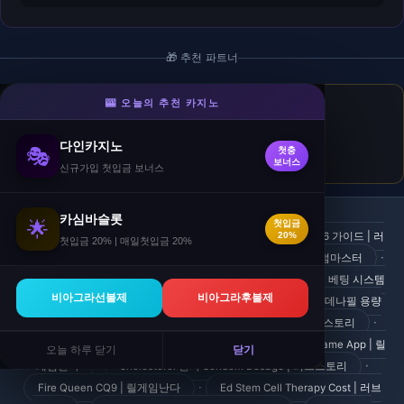
🎁 추천 파트너
🎰 오늘의 추천 카지노
솔카지노
- 카지노/베팅
개인롤링 콤프 0.6% · 신규회원 가입쿠폰 지급.
다인카지노
🎭
첫충
🎁 신규 가입쿠폰
보너스
신규가입 첫입금 보너스
카심바슬롯
🌟
첫입금
·
Levitra vs Gugu Difference | 러브스토리
HardPlus 56 가이드 | 러
20%
첫입금 20% | 매일첫입금 20%
·
·
브스토리
Betting Guide 팁 192 | 2026 완벽 가이드 - 홀덤마스터
·
Sp Fortune Festival Sp SimplePlay | 릴게임난다
플랫 베팅 시스템
비아그라선불제
비아그라후불제
· ·
·
| 릴게임난다
Guri Ed Hospital | 러브스토리
유데나필 용량
·
·
반응 - 비아센터
Tadacip vs Silagra Side Effects | 러브스토리
팔팔정 기대효과 | 러브스토리 - ED 전문 정보
릴게임 Game App | 릴
오늘 하루 닫기
닫기
·
·
게임난다
Cholesterol 환자 Sendom Dosage | 러브스토리
·
Fire Queen CQ9 | 릴게임난다
Ed Stem Cell Therapy Cost | 러브