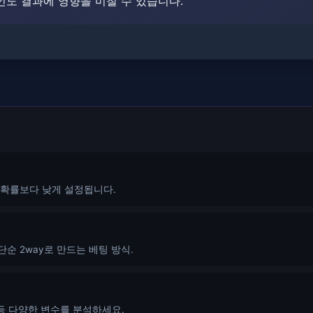
인도 결과에 영향을 미칠 수 있습니다.
제 확률보다 낮게 설정됩니다.
순 2way로 만드는 베팅 방식.
 등 다양한 변수를 분석하세요.