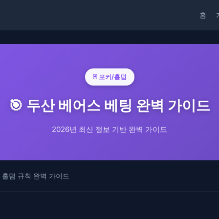
홈
🃏 포커/홀덤
🎯 두산 베어스 베팅 완벽 가이드
2026년 최신 정보 기반 완벽 가이드
 홀덤 규칙 완벽 가이드