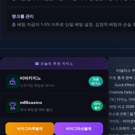
뱅크롤 관리
총 베팅 자금의 1-5% 이하로 단일 베팅 설정. 감정적 베팅과 손실
🎰 오늘의 추천 카지노
다인카지노
- 온라인카지노
·
타달리스 주
신규가입 후 첫입금 보너스 지급.
비바카지노
마토 통계 완벽 
🎪
첫충
🎁 롤링조건 500%
보너스
Quick Effe
신규가입 첫입금 보너스
Vidalista Dai
74 | 카지노 
m88casino
🏆
30%
배팅 비교 2026
할인
최대 30만원 30% 할인
리스토크랫 | 
가이드 - 비아센
나 스프레이 -
비아그라후불제
비아그라선불제