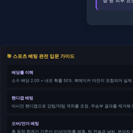
향 등 외부 요
🎯 스포츠 베팅 완전 입문 가이드
배당률 이해
소수 배당 2.00 = 내포 확률 50%. 북메이커 마진이 포함되어 실
핸디캡 베팅
아시안 핸디캡으로 강팀/약팀 격차를 조정. 무승부 결과를 제거해 단
오버/언더 베팅
총 득점 합계가 기준선 이상/이하를 예측. 팀 전술과 날씨, 부상자