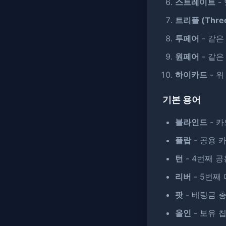
스트레이트
-
트리플 (Three 
투페어
- 같은
원페어
- 같은
하이카드
- 위
기본 용어
블라인드
- 카
플랍
- 공용 
턴
- 4번째 공
리버
- 5번째
팟
- 베팅금 
올인
- 보유 