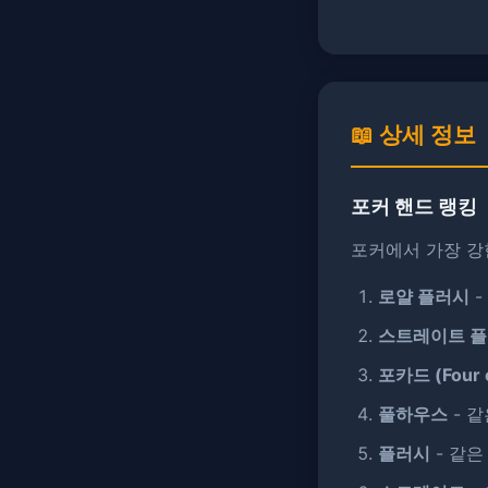
📖 상세 정보
포커 핸드 랭킹
포커에서 가장 강
로얄 플러시
-
스트레이트 
포카드 (Four o
풀하우스
- 같
플러시
- 같은