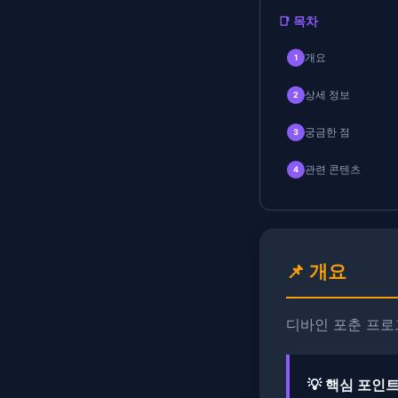
📑 목차
개요
1
상세 정보
2
궁금한 점
3
관련 콘텐츠
4
📌 개요
디바인 포춘 프로
💡 핵심 포인트