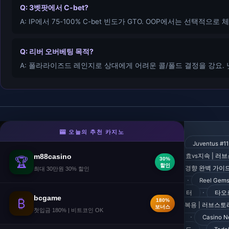
Q: 3벳팟에서 C-bet?
A: IP에서 75-100% C-bet 빈도가 GTO. OOP에서는 선택적
Q: 리버 오버베팅 목적?
A: 폴라라이즈드 레인지로 상대에게 어려운 콜/폴드 결정을 강요. 
🎰 오늘의 추천 카지노
조이카지노
- 우리계열
Juventus #
룰렛/슬롯/스포츠 상시 이벤트 진행.
m88casino
효vs지속 | 러브
🏆
30%
🎁 상시 이벤트
할인
경향 완벽 가이드 
최대 30만원 30% 할인
·
Reel Ge
·
터
타오르
bcgame
₿
180%
복용 | 러브스토리
보너스
첫입금 180% | 비트코인 OK
·
Casino 