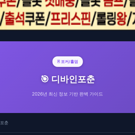
🃏 포커/홀덤
🎯 디바인포춘
2026년 최신 정보 기반 완벽 가이드
인포춘