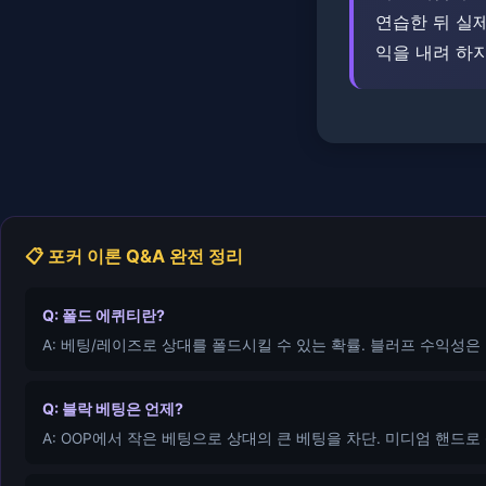
연습한 뒤 실제
익을 내려 하
📋 포커 이론 Q&A 완전 정리
Q: 폴드 에퀴티란?
A: 베팅/레이즈로 상대를 폴드시킬 수 있는 확률. 블러프 수익성은
Q: 블락 베팅은 언제?
A: OOP에서 작은 베팅으로 상대의 큰 베팅을 차단. 미디엄 핸드로