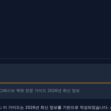
그레시브 잭팟 전문 가이드 2026년 최신 정보
:
이 가이드는 2026년 최신 정보를 기반으로 작성되었습니다.