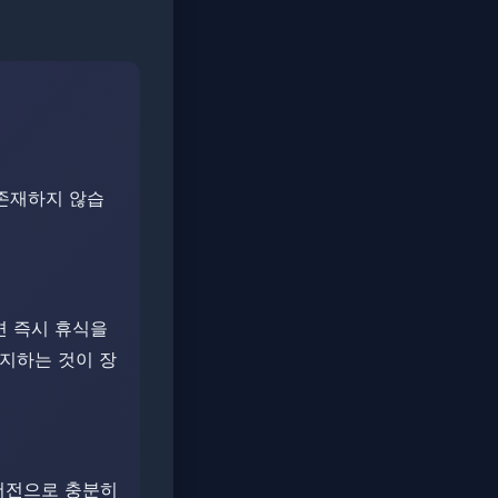
 존재하지 않습
면 즉시 휴식을
유지하는 것이 장
 버전으로 충분히