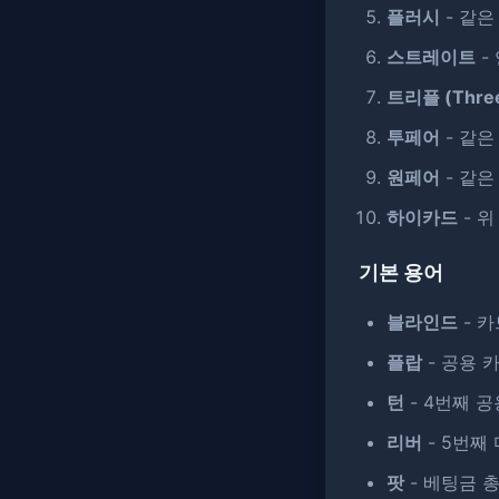
플러시
- 같은
스트레이트
-
트리플 (Three 
투페어
- 같은
원페어
- 같은
하이카드
- 위
기본 용어
블라인드
- 카
플랍
- 공용 
턴
- 4번째 공
리버
- 5번째
팟
- 베팅금 