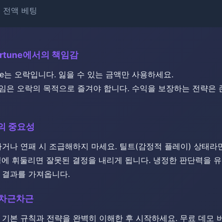
칩 전액 베팅
 Fortune에서의 책임감
rtune는 오락입니다. 잃을 수 있는 금액만 사용하세요.
 게임은 오락의 목적으로 즐겨야 합니다. 수익을 보장하는 전략은
리의 중요성
하거나 연패 시 조급해하지 마세요. 틸트(감정적 플레이) 상태라
에 휘둘리면 잘못된 결정을 내리게 됩니다. ​​냉정한 판단력을 
 결과를 가져옵니다.
 차근차근
 기본 규칙과 전략을 완벽히 이해한 후 시작하세요. ​무료 데모