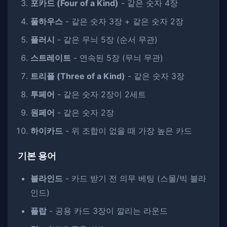
포카드 (Four of a Kind)
- 같은 숫자 4장
풀하우스
- 같은 숫자 3장 + 같은 숫자 2장
플러시
- 같은 무늬 5장 (순서 무관)
스트레이트
- 연속된 5장 (무늬 무관)
트리플 (Three of a Kind)
- 같은 숫자 3장
투페어
- 같은 숫자 2장이 2세트
원페어
- 같은 숫자 2장
하이카드
- 위 조합이 없을 때 가장 높은 카드
기본 용어
블라인드
- 카드 받기 전 의무 베팅 (스몰/빅 블라
인드)
플랍
- 공용 카드 3장이 깔리는 라운드