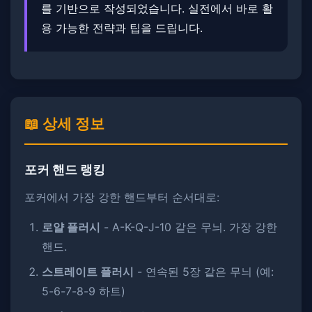
를 기반으로 작성되었습니다. 실전에서 바로 활
용 가능한 전략과 팁을 드립니다.
📖 상세 정보
포커 핸드 랭킹
포커에서 가장 강한 핸드부터 순서대로:
로얄 플러시
- A-K-Q-J-10 같은 무늬. 가장 강한
핸드.
스트레이트 플러시
- 연속된 5장 같은 무늬 (예:
5-6-7-8-9 하트)