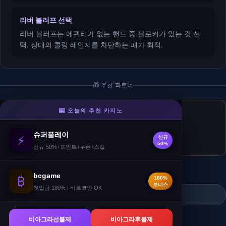
리버 블러프 선택
리버 블러프는 에퀴티가 없는 핸드 중 블로커가 있는 것 선
택. 상대의 콜링 레인지를 차단하는 패가 최적.
🎁 추천 파트너
🎰 오늘의 추천 카지노
다인카지노
- 온라인카지노
신규가입 후 첫입금 보너스 지급.
슈퍼플레이
⚡
신규
🎁 롤링조건 500%
50%
신규 50%+포인트+쿠폰+스킬
·
bcgame
₿
180%
보너스
첫입금 180% | 비트코인 OK
릴게임나우
·
비아그라선불제
비아그라후불제