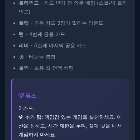
블라인드
- 카드 받기 전 의무 베팅 (스몰/빅 블라
인드)
플랍
- 공용 카드 3장이 깔리는 라운드
턴
- 4번째 공용 카드
리버
- 5번째 마지막 공용 카드
팟
- 베팅금 총합
올인
- 보유 칩 전액 베팅
💡 듀스
2 카드.
💎 추가 팁: 책임감 있는 게임을 실천하세요. 예
산을 정하고, 시간 제한을 두며, 절대 빚을 내서
게임하지 마세요.