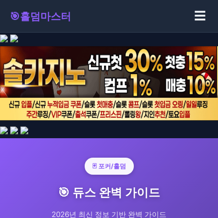
☰
🎯
홀덤마스터
🃏 포커/홀덤
🎯 듀스 완벽 가이드
2026년 최신 정보 기반 완벽 가이드