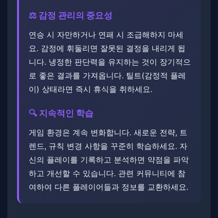
⚖️ 감정 관리의 중요성
연승 시 자만하거나 연패 시 조급해하지 마세
요. ​​감정에 휘둘리면 잘못된 결정을 내리게 됩
니다. 냉정한 판단력을 유지하는 것이 장기적으
로 좋은 결과를 가져옵니다. ​​틸트(감정적 플레
이) 상태라면 즉시 휴식을 취하세요.
🔍 지속적인 학습
게임 환경은 계속 변화합니다. ​​새로운 전략, 트
렌드, 규칙 변경 사항을 꾸준히 학습하세요. ​​자
신의 플레이를 기록하고 분석하면 약점을 파악
하고 개선할 수 있습니다. ​관련 커뮤니티에 참
여하여 다른 플레이어들과 정보를 교환하세요.