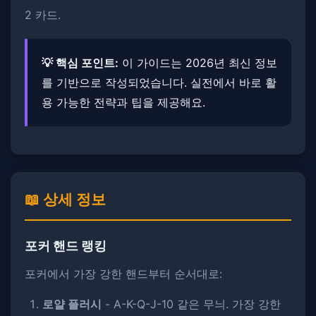
2 카드.
💡 핵심 포인트:
이 가이드는 2026년 최신 정보
를 기반으로 작성되었습니다. 실전에서 바로 활
용 가능한 전략과 팁을 제공해요.
📖 상세 정보
포커 핸드 랭킹
포커에서 가장 강한 핸드부터 순서대로:
로얄 플러시
- A-K-Q-J-10 같은 무늬. ​​가장 강한