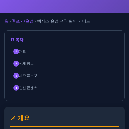
홈
›
🃏 포커/홀덤
› 텍사스 홀덤 규칙 완벽 가이드
📑 목차
개요
1
상세 정보
2
자주 묻는것
3
관련 콘텐츠
4
📌 개요