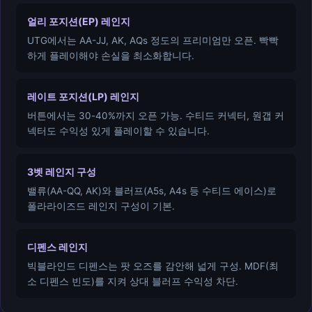
얼리 포지션(EP) 레인지
UTG에서는 AA-JJ, AK, AQs 정도의 프리미엄만 오픈. 빡빡
하게 플레이해야 손실을 최소화합니다.
레이트 포지션(LP) 레인지
버튼에서는 30-40%까지 오픈 가능. 수티드 커넥터, 원갭 커
넥터도 수익성 있게 플레이할 수 있습니다.
3벳 레인지 구성
밸류(AA-QQ, AK)와 블러프(A5s, A4s 등 수티드 에이스)로
폴라라이즈드 레인지 구성이 기본.
디펜스 레인지
빅블라인드 디펜스는 팟 오즈를 감안해 넓게 구성. MDF(최
소 디펜스 빈도)를 지켜 상대 블러프 수익성 차단.