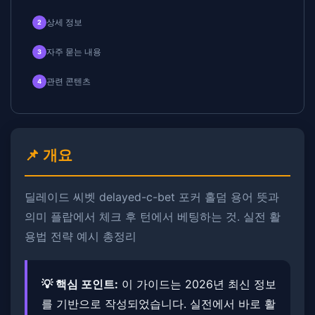
상세 정보
2
자주 묻는 내용
3
관련 콘텐츠
4
📌 개요
딜레이드 씨벳 delayed-c-bet 포커 홀덤 용어 뜻과
의미 플랍에서 체크 후 턴에서 베팅하는 것. ​​실전 활
용법 전략 예시 총정리
💡 핵심 포인트:
이 가이드는 2026년 최신 정보
를 기반으로 작성되었습니다. ​실전에서 바로 활