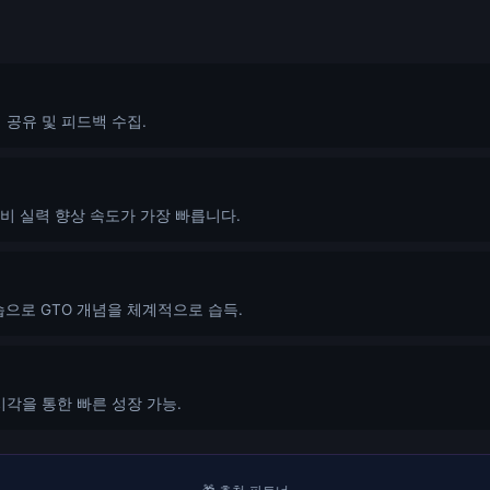
 공유 및 피드백 수집.
투자 대비 실력 향상 속도가 가장 빠릅니다.
 기반 학습으로 GTO 개념을 체계적으로 습득.
 시각을 통한 빠른 성장 가능.