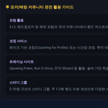
🌟 포커/베팅 커뮤니티 완전 활용 가이드
포럼 활용
2+2, 레드칩포커 등 해외 포럼과 국내 커뮤니티에서 핸드 히스토리
코칭 서비스
레이크 기반 코칭(Coaching for Profits) 또는 시간당 코칭. 
트레이닝 사이트
Upswing Poker, Run It Once, GTO Wizard 등 활용. 솔버
스터디 그룹
5-10명 규모의 스터디 그룹. 주 1-2회 핸드 리뷰 세션으로 다양한