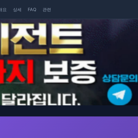
개요
상세
FAQ
관련