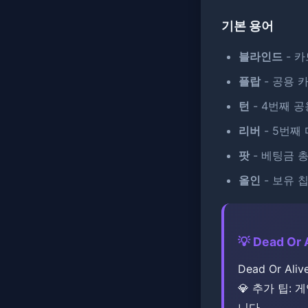
기본 용어
블라인드
- 카
플랍
- 공용 
턴
- 4번째 공
리버
- 5번째
팟
- 베팅금 
올인
- 보유 
💡 Dead O
Dead Or A
💎 추가 팁:
니다.