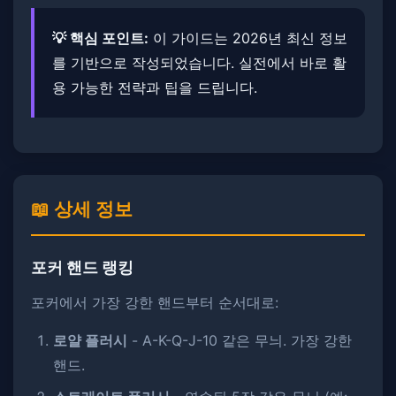
💡 핵심 포인트:
이 가이드는 2026년 최신 정보
를 기반으로 작성되었습니다. ​실전에서 바로 활
용 가능한 전략과 팁을 드립니다.
📖 상세 정보
포커 핸드 랭킹
포커에서 가장 강한 핸드부터 순서대로:
로얄 플러시
- A-K-Q-J-10 같은 무늬. 가장 강한
핸드.