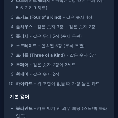
스트레이트 플러시
- 연속된 5장 같은 무늬 (예:
5-6-7-8-9 하트)
포카드 (Four of a Kind)
- 같은 숫자 4장
풀하우스
- 같은 숫자 3장 + 같은 숫자 2장
플러시
- 같은 무늬 5장 (순서 무관)
스트레이트
- 연속된 5장 (무늬 무관)
트리플 (Three of a Kind)
- 같은 숫자 3장
투페어
- 같은 숫자 2장이 2세트
원페어
- 같은 숫자 2장
하이카드
- 위 조합이 없을 때 가장 높은 카드
기본 용어
블라인드
- 카드 받기 전 의무 베팅 (스몰/빅 블라
인드)