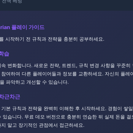
칩 전액 베팅
lzerian 플레이 가이드
rian를 시작하기 전 규칙과 전략을 충분히 공부하세요.
 학습
속 변화합니다. ​​새로운 전략, 트렌드, 규칙 변경 사항을 꾸준히 학
 참여하여 다른 플레이어들과 정보를 교환하세요. ​​자신의 플레
을 파악하고 개선할 수 있습니다.
 차근차근
 기본 규칙과 전략을 완벽히 이해한 후 시작하세요. 경험이 쌓일
 있습니다. 무료 데모 버전으로 충분히 연습한 뒤 실제 돈을 걸
하지 말고 장기적인 관점에서 접근하세요.