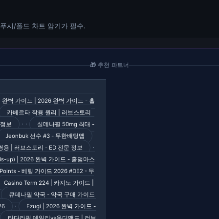
반 푸시/폴드 차트 암기가 필수.
🎁 추천 파트너
7 완벽 가이드 | 2026 완벽 가이드 - 홀
카베르타 작용 원리 | 러브스토리
· ·
D 정보
실데나필 50mg 최대 -
Jeonbuk 선수 #3 - 무한배팅맵
·
용 | 러브스토리 - ED 전문 정보
s-up) | 2026 완벽 가이드 - 홀덤마스
 Points - 베팅 가이드 2026 #DE2 - 무
Casino Term 224 | 카지노 가이드 |
·
큐데나필 약국 - 약국 구매 가이드
·
26
Ezugi | 2026 완벽 가이드 -
타다라필 데일리vs온디맨드 | 러브