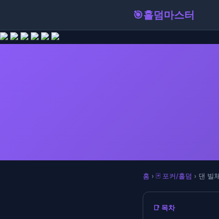
🎯
홀덤마스터
홈
›
🃏 포커/홀덤
› 댄 빌
📑 목차