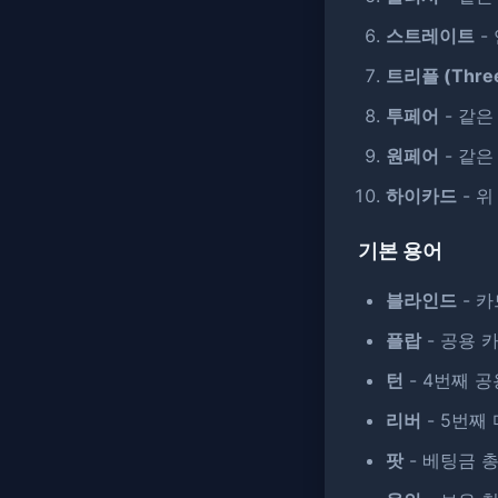
스트레이트
-
트리플 (Three 
투페어
- 같은
원페어
- 같은
하이카드
- 위
기본 용어
블라인드
- 카
플랍
- 공용 
턴
- 4번째 공
리버
- 5번째
팟
- 베팅금 