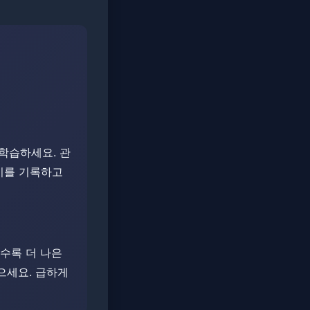
습하세요. ​​관
이를 기록하고
수록 더 나은
으세요. 급하게