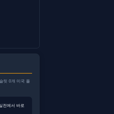
레이슬릿 0개 미국 플
 실전에서 바로