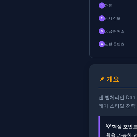
개요
1
상세 정보
2
궁금증 해소
3
관련 콘텐츠
4
📌 개요
댄 빌체리안 Dan 
레이 스타일 전략
💡 핵심 포인트
활용 가능한 