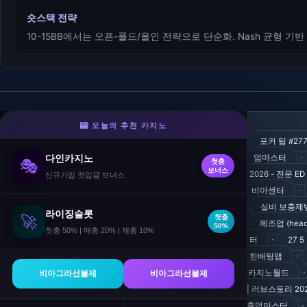
숏스택 전략
10-15BB에서는 오픈-폴드/올인 전략으로 단순화. Nash 균형 기
🎰 오늘의 추천 카지노
솔카지노
- 카지노/베팅
포커 팁 #27
개인롤링 콤프 0.6% · 신규회원 가입쿠폰 지급.
·
다인카지노
덤마스터
🎭
첫충
🎁 신규 가입쿠폰
보너스
2026 - 전문 E
신규가입 첫입금 보너스
·
비아센터
실비 보충제병
라이징슬롯
🚀
첫충
헤즈업 (head
50%
첫충 50% | 매충 20% | 재충 10%
·
터
27 5
·
한배팅맵
카지노월드
비아그라선불제
비아그라선불제
| 러브스토리 20
·
홀덤마스터