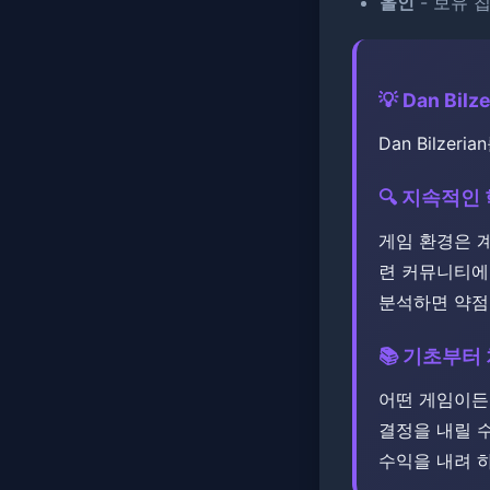
올인
- 보유 
💡 Dan Bi
Dan Bilze
🔍 지속적인
게임 환경은 계
련 커뮤니티에
분석하면 약점
📚 기초부터
어떤 게임이든
결정을 내릴 수
수익을 내려 