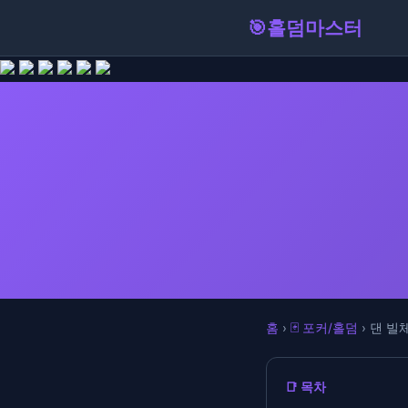
🎯
홀덤마스터
홈
›
🃏 포커/홀덤
› 댄 빌
📑 목차