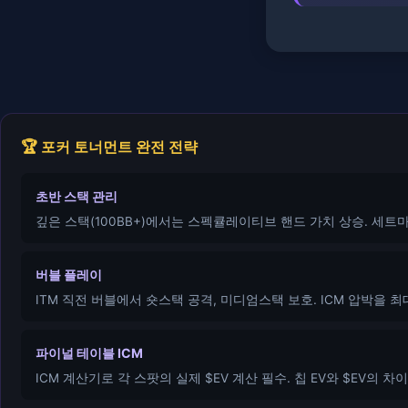
🏆 포커 토너먼트 완전 전략
초반 스택 관리
깊은 스택(100BB+)에서는 스펙큘레이티브 핸드 가치 상승. 세트
버블 플레이
ITM 직전 버블에서 숏스택 공격, 미디엄스택 보호. ICM 압박을 
파이널 테이블 ICM
ICM 계산기로 각 스팟의 실제 $EV 계산 필수. 칩 EV와 $EV의 