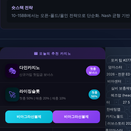
숏스택 전략
10-15BB에서는 오픈-폴드/올인 전략으로 단순화. Nash 균형 기
🎰 오늘의 추천 카지노
솔카지노
- 카지노/베팅
포커 팁 #27
개인롤링 콤프 0.6% · 신규회원 가입쿠폰 지급.
·
다인카지노
덤마스터
🎭
첫충
🎁 신규 가입쿠폰
보너스
2026 - 전문 E
신규가입 첫입금 보너스
·
비아센터
실비 보충제병
라이징슬롯
🚀
첫충
헤즈업 (head
50%
첫충 50% | 매충 20% | 재충 10%
·
터
27 5
·
한배팅맵
카지노월드
비아그라선불제
비아그라선불제
| 러브스토리 20
·
홀덤마스터