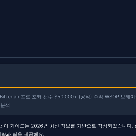
Bilzerian 프로 포커 선수 $50,000+ (공식) 수익 WSOP 브
 분석
:
이 가이드는 2026년 최신 정보를 기반으로 작성되었습니다.
전략과 팁을 제공해요.