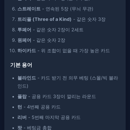
스트레이트
- 연속된 5장 (무늬 무관)
트리플 (Three of a Kind)
- 같은 숫자 3장
투페어
- 같은 숫자 2장이 2세트
원페어
- 같은 숫자 2장
하이카드
- 위 조합이 없을 때 가장 높은 카드
기본 용어
블라인드
- 카드 받기 전 의무 베팅 (스몰/빅 블라
인드)
플랍
- 공용 카드 3장이 깔리는 라운드
턴
- 4번째 공용 카드
리버
- 5번째 마지막 공용 카드
팟
- 베팅금 총합