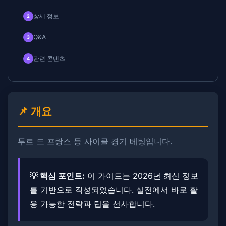
상세 정보
2
Q&A
3
관련 콘텐츠
4
📌 개요
투르 드 프랑스 등 사이클 경기 베팅입니다.
💡 핵심 포인트:
이 가이드는 2026년 최신 정보
를 기반으로 작성되었습니다. ​실전에서 바로 활
용 가능한 전략과 팁을 선사합니다.