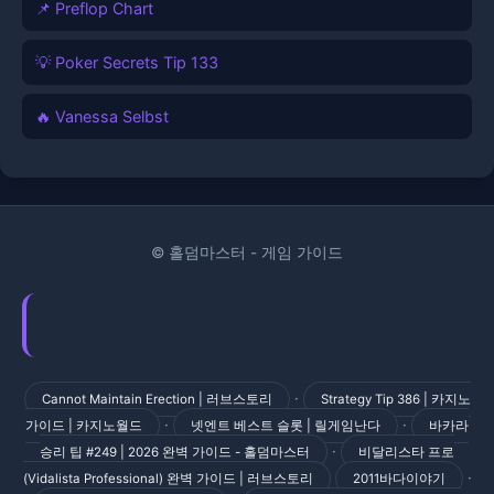
📌 Preflop Chart
💡 Poker Secrets Tip 133
🔥 Vanessa Selbst
© 홀덤마스터 - 게임 가이드
·
Cannot Maintain Erection | 러브스토리
Strategy Tip 386 | 카지노
·
·
가이드 | 카지노월드
넷엔트 베스트 슬롯 | 릴게임난다
바카라
·
승리 팁 #249 | 2026 완벽 가이드 - 홀덤마스터
비달리스타 프로
·
(Vidalista Professional) 완벽 가이드 | 러브스토리
2011바다이야기