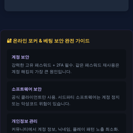
🔐 온라인 포커 & 베팅 보안 완전 가이드
계정 보안
강력한 고유 패스워드 + 2FA 필수. 같은 패스워드 재사용은
계정 해킹의 가장 큰 원인입니다.
소프트웨어 보안
공식 클라이언트만 사용. 서드파티 소프트웨어는 계정 정지
또는 악성코드 위험이 있습니다.
개인정보 관리
커뮤니티에서 계정 정보, 닉네임, 플레이 패턴 노출 최소화.