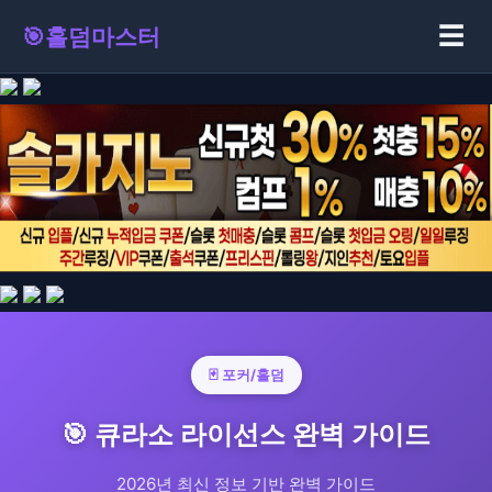
☰
🎯
홀덤마스터
🃏 포커/홀덤
🎯 큐라소 라이선스 완벽 가이드
2026년 최신 정보 기반 완벽 가이드