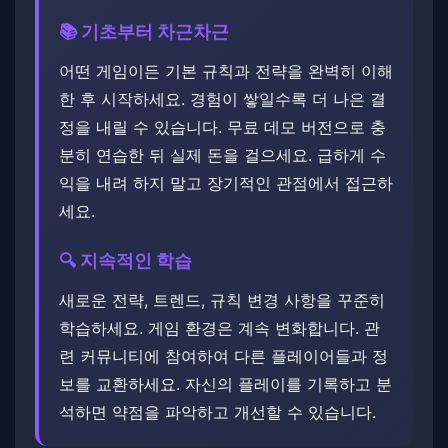
📚 기초부터 차근차근
어떤 게임이든 기본 규칙과 전략을 완벽히 이해
한 후 시작하세요. 경험이 쌓일수록 더 나은 결
정을 내릴 수 있습니다. 무료 데모 버전으로 충
분히 연습한 뒤 실제 돈을 걸으세요. ​급하게 수
익을 내려 하지 말고 장기적인 관점에서 접근하
세요.
🔍 지속적인 학습
새로운 전략, 트렌드, 규칙 변경 사항을 꾸준히
학습하세요. 게임 환경은 계속 변화합니다. 관
련 커뮤니티에 참여하여 다른 플레이어들과 정
보를 교환하세요. ​자신의 플레이를 기록하고 분
석하면 약점을 파악하고 개선할 수 있습니다.