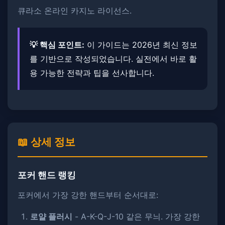
큐라소 온라인 카지노 라이선스.
💡 핵심 포인트:
이 가이드는 2026년 최신 정보
를 기반으로 작성되었습니다. ​실전에서 바로 활
용 가능한 전략과 팁을 선사합니다.
📖 상세 정보
포커 핸드 랭킹
포커에서 가장 강한 핸드부터 순서대로:
로얄 플러시
- A-K-Q-J-10 같은 무늬. ​​가장 강한