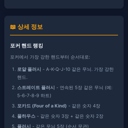
📖 상세 정보
포커 핸드 랭킹
포커에서 가장 강한 핸드부터 순서대로:
로얄 플러시
- A-K-Q-J-10 같은 무늬. 가장 강한
핸드.
스트레이트 플러시
- 연속된 5장 같은 무늬 (예:
5-6-7-8-9 하트)
포카드 (Four of a Kind)
- 같은 숫자 4장
풀하우스
- 같은 숫자 3장 + 같은 숫자 2장
플러시
- 같은 무늬 5장 (순서 무관)