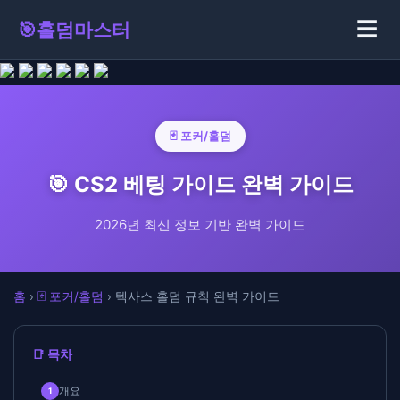
☰
🎯
홀덤마스터
🃏 포커/홀덤
🎯 CS2 베팅 가이드 완벽 가이드
2026년 최신 정보 기반 완벽 가이드
홈
›
🃏 포커/홀덤
› 텍사스 홀덤 규칙 완벽 가이드
📑 목차
개요
1