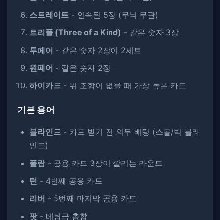
스트레이트
- 연속된 5장 (무늬 무관)
트리플 (Three of a Kind)
- 같은 숫자 3장
투페어
- 같은 숫자 2장이 2세트
원페어
- 같은 숫자 2장
하이카드
- 위 조합이 없을 때 가장 높은 카드
기본 용어
블라인드
- 카드 받기 전 의무 베팅 (스몰/빅 블라
인드)
플랍
- 공용 카드 3장이 깔리는 라운드
턴
- 4번째 공용 카드
리버
- 5번째 마지막 공용 카드
팟
- 베팅금 총합