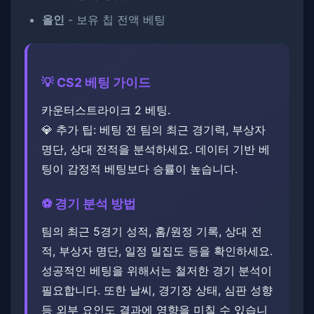
올인
- 보유 칩 전액 베팅
💡 CS2 베팅 가이드
카운터스트라이크 2 베팅.
💎 추가 팁: 베팅 전 팀의 최근 경기력, 부상자
명단, 상대 전적을 분석하세요. ​​데이터 기반 베
팅이 감정적 베팅보다 승률이 높습니다.
⚽ 경기 분석 방법
​팀의 최근 5경기 성적, 홈/원정 기록, 상대 전
적, 부상자 명단, 일정 밀집도 등을 확인하세요.
성공적인 베팅을 위해서는 철저한 경기 분석이
필요합니다. ​또한 날씨, 경기장 상태, 심판 성향
등 외부 요인도 결과에 영향을 미칠 수 있습니