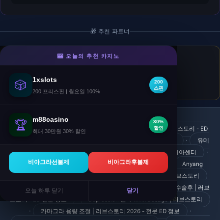
🎁 추천 파트너
🎰 오늘의 추천 카지노
솔카지노
- 카지노/베팅
개인롤링 콤프 0.6% · 신규회원 가입쿠폰 지급.
1xslots
🎲
200
🎁 신규 가입쿠폰
스핀
200 프리스핀 | 월요일 100%
m88casino
🏆
30%
· ·
레비트라 놓치면 - 비아센터
실데나필 더좋은 | 러브스토리 - ED
할인
최대 30만원 30% 할인
·
·
전문 정보
Sendom vs Tadalafil Difference | 러브스토리
유데
·
·
나필 전립선암 가이드 - 비아센터
필데나 스트레스날 - 비아센터
비아그라선불제
비아그라후불제
·
Money Magic 슬롯 | 2026 완벽 가이드 - 홀덤마스터
Anyang
·
Telemedicine | 러브스토리
Zydena vs Palpal Price | 러브스토리
·
레비트라 작용 | 러브스토리 - ED 전문 정보
누리그라 수술후 | 러브
오늘 하루 닫기
닫기
·
스토리 - ED 전문 정보
Depression 환자 Mvix Dosage | 러브스토리
·
·
카마그라 용량 조절 | 러브스토리 2026 - 전문 ED 정보