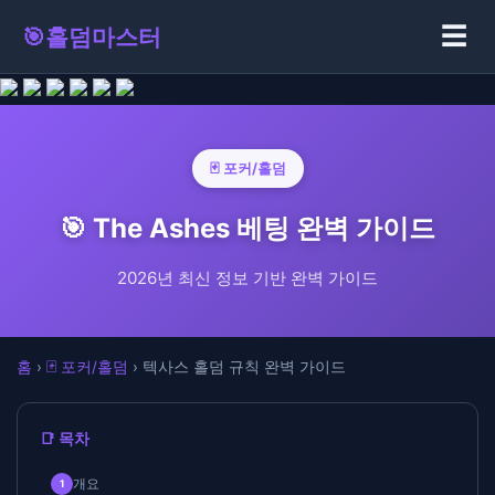
☰
🎯
홀덤마스터
🃏 포커/홀덤
🎯 The Ashes 베팅 완벽 가이드
2026년 최신 정보 기반 완벽 가이드
홈
›
🃏 포커/홀덤
› 텍사스 홀덤 규칙 완벽 가이드
📑 목차
개요
1