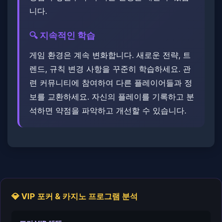
니다.
🔍 지속적인 학습
게임 환경은 계속 변화합니다. 새로운 전략, 트
렌드, 규칙 변경 사항을 꾸준히 학습하세요. 관
련 커뮤니티에 참여하여 다른 플레이어들과 정
보를 교환하세요. ​자신의 플레이를 기록하고 분
석하면 약점을 파악하고 개선할 수 있습니다.
💎 VIP 포커 & 카지노 프로그램 분석