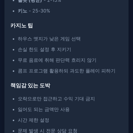
슬롯 (평균)
- 2-15%
키노
- 25-30%
카지노 팁
하우스 엣지가 낮은 게임 선택
손실 한도 설정 후 지키기
무료 음료에 취해 판단력 흐리지 않기
콤프 프로그램 활용하되 과도한 플레이 피하기
책임감 있는 도박
오락으로만 접근하고 수익 기대 금지
잃어도 되는 금액만 사용
시간 제한 설정
문제 발생 시 전문 상담 요청