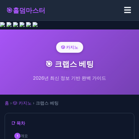
☰
🎯
홀덤마스터
🎲 카지노
🎯 크랩스 베팅
2026년 최신 정보 기반 완벽 가이드
홈
›
🎲 카지노
› 크랩스 베팅
📑 목차
개요
1