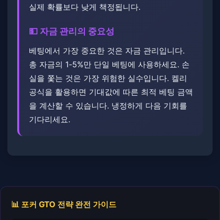
실제 확률보다 낮게 책정됩니다.
💵 자금 관리의 중요성
베팅에서 가장 중요한 것은 자금 관리입니다. ​
총 자금의 1-5%만 단일 베팅에 사용하세요. 손
실을 쫓는 것은 가장 위험한 실수입니다. ​​켈리
공식을 활용하면 기대값에 따른 최적 베팅 금액
을 계산할 수 있습니다. ​​냉정하게 다음 기회를
기다리세요.
📊 포커 GTO 전략 완전 가이드