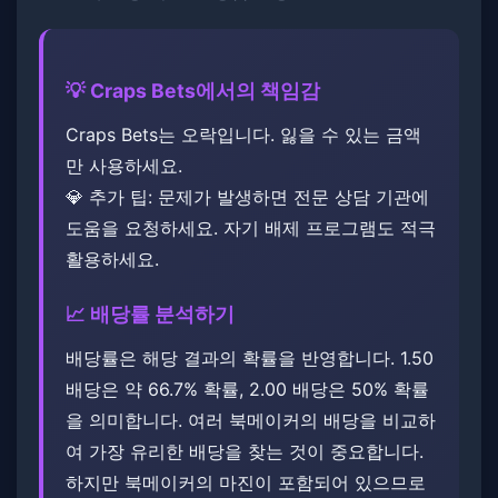
💡 Craps Bets에서의 책임감
Craps Bets는 오락입니다. 잃을 수 있는 금액
만 사용하세요.
💎 추가 팁: 문제가 발생하면 전문 상담 기관에
도움을 요청하세요. ​자기 배제 프로그램도 적극
활용하세요.
📈 배당률 분석하기
배당률은 해당 결과의 확률을 반영합니다. ​​1.50
배당은 약 66.7% 확률, 2.00 배당은 50% 확률
을 의미합니다. 여러 북메이커의 배당을 비교하
여 가장 유리한 배당을 찾는 것이 중요합니다. ​​
하지만 북메이커의 마진이 포함되어 있으므로