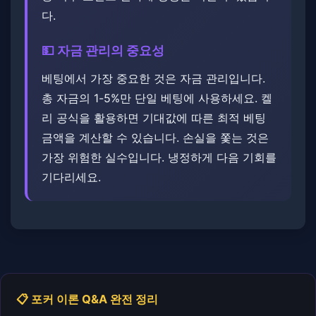
다.
💵 자금 관리의 중요성
베팅에서 가장 중요한 것은 자금 관리입니다. ​​
총 자금의 1-5%만 단일 베팅에 사용하세요. ​​켈
리 공식을 활용하면 기대값에 따른 최적 베팅
금액을 계산할 수 있습니다. ​​손실을 쫓는 것은
가장 위험한 실수입니다. 냉정하게 다음 기회를
기다리세요.
📋 포커 이론 Q&A 완전 정리