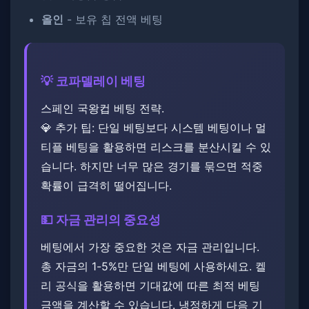
올인
- 보유 칩 전액 베팅
💡 코파델레이 베팅
스페인 국왕컵 베팅 전략.
💎 추가 팁: 단일 베팅보다 시스템 베팅이나 멀
티플 베팅을 활용하면 리스크를 분산시킬 수 있
습니다. 하지만 너무 많은 경기를 묶으면 적중
확률이 급격히 떨어집니다.
💵 자금 관리의 중요성
베팅에서 가장 중요한 것은 자금 관리입니다. ​
총 자금의 1-5%만 단일 베팅에 사용하세요. ​켈
리 공식을 활용하면 기대값에 따른 최적 베팅
금액을 계산할 수 있습니다. ​냉정하게 다음 기