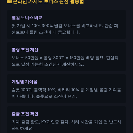
🎰 온라인 카지노 보너스 완전 활용법
웰컴 보너스 비교
첫 가입 시 100~300% 웰컴 보너스를 비교하세요. 단순 퍼
센트보다 롤링 조건이 더 중요합니다.
롤링 조건 계산
보너스 50만원 × 롤링 300% = 150만원 베팅 필요. 현실적
으로 달성 가능한 조건인지 계산하세요.
게임별 기여율
슬롯 100%, 블랙잭 10%, 바카라 10% 등 게임별 롤링 기여율
이 다릅니다. 슬롯으로 소진이 유리.
출금 조건 확인
최대 출금 한도, KYC 인증 절차, 처리 시간을 가입 전 반드시
파악하세요.