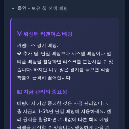
올인
- 보유 칩 전액 베팅
💡 워싱턴 커맨더스 베팅
커맨더스 경기 베팅.
💎 추가 팁: 단일 베팅보다 시스템 베팅이나 멀
티플 베팅을 활용하면 리스크를 분산시킬 수 있
습니다. ​​하지만 너무 많은 경기를 묶으면 적중
확률이 급격히 떨어집니다.
💵 자금 관리의 중요성
베팅에서 가장 중요한 것은 자금 관리입니다. ​
총 자금의 1-5%만 단일 베팅에 사용하세요. ​​켈
리 공식을 활용하면 기대값에 따른 최적 베팅
금액을 계산할 수 있습니다. ​냉정하게 다음 기