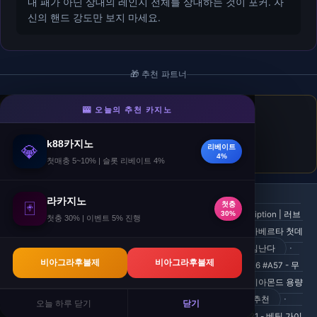
내 패가 아닌 상대의 레인지 전체를 상대하는 것이 포커. 자
신의 핸드 강도만 보지 마세요.
🎁 추천 파트너
🎰 오늘의 추천 카지노
카심바슬롯
- 슬롯
첫입금 20% · 매일첫입금 +5% · 10년 무사고.
k88카지노
💎
리베이트
🎁 첫입금 20%
4%
첫매충 5~10% | 슬롯 리베이트 4%
라카지노
🃏
첫충
·
Night Vs Day Slots | 릴게임난다
seocho구 Ed Prescription | 러브
30%
첫충 30% | 이벤트 5% 진행
·
·
스토리
Vidalista 40mg First Time | 러브스토리
카베르타 첫데
·
·
이트 - 비아센터
야마토 동양 버전 완벽 가이드 | 릴게임난다
비아그라후불제
비아그라후불제
필라그라 빠른 효과 - 비아센터
Vlad - 베팅 가이드 2026 #A57 - 무
·
·
한배팅맵
슬롯 하우스 엣지 | 릴게임난다
블루다이아몬드 용량
·
·
조절 | 러브스토리 - ED 전문 정보
필리핀세부카지노추천
오늘 하루 닫기
닫기
·
Payment Guide 190 | 카지노 가이드 | 카지노월드
5 21 - 베팅 가이