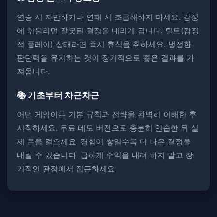
연승 시 자만하거나 연패 시 조급해하지 마세요. ​​감정
에 휘둘리면 잘못된 결정을 내리게 됩니다. ​틸트(감정
적 플레이) 상태라면 즉시 휴식을 취하세요. ​냉정한
판단력을 유지하는 것이 장기적으로 좋은 결과를 가
져옵니다.
📚 기초부터 차근차근
어떤 게임이든 기본 규칙과 전략을 완벽히 이해한 후
시작하세요. ​​무료 데모 버전으로 충분히 연습한 뒤 실
제 돈을 걸으세요. ​​경험이 쌓일수록 더 나은 결정을
내릴 수 있습니다. 급하게 수익을 내려 하지 말고 장
기적인 관점에서 접근하세요.