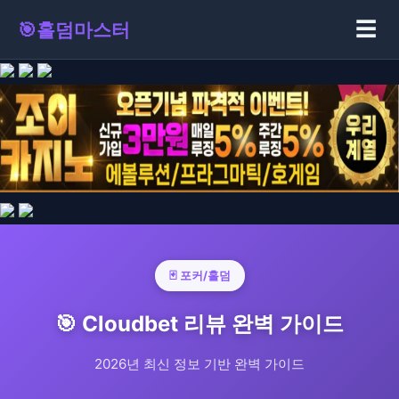
☰
🎯
홀덤마스터
🃏 포커/홀덤
🎯 Cloudbet 리뷰 완벽 가이드
2026년 최신 정보 기반 완벽 가이드