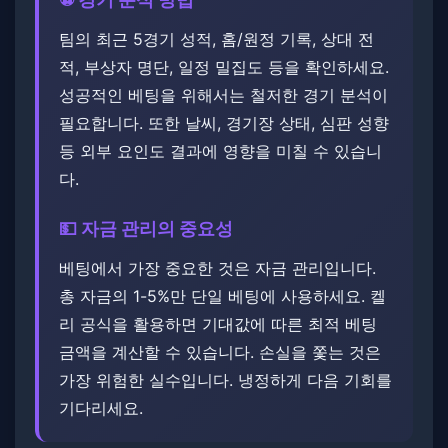
팀의 최근 5경기 성적, 홈/원정 기록, 상대 전
적, 부상자 명단, 일정 밀집도 등을 확인하세요.
성공적인 베팅을 위해서는 철저한 경기 분석이
필요합니다. 또한 날씨, 경기장 상태, 심판 성향
등 외부 요인도 결과에 영향을 미칠 수 있습니
다.
💵 자금 관리의 중요성
베팅에서 가장 중요한 것은 자금 관리입니다. ​
총 자금의 1-5%만 단일 베팅에 사용하세요. 켈
리 공식을 활용하면 기대값에 따른 최적 베팅
금액을 계산할 수 있습니다. ​​손실을 쫓는 것은
가장 위험한 실수입니다. ​​냉정하게 다음 기회를
기다리세요.