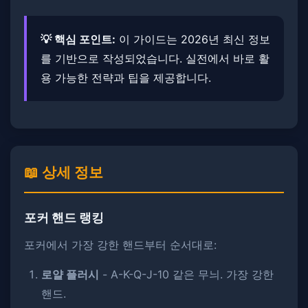
💡 핵심 포인트:
이 가이드는 2026년 최신 정보
를 기반으로 작성되었습니다. ​실전에서 바로 활
용 가능한 전략과 팁을 제공합니다.
📖 상세 정보
포커 핸드 랭킹
포커에서 가장 강한 핸드부터 순서대로:
로얄 플러시
- A-K-Q-J-10 같은 무늬. ​​가장 강한
핸드.