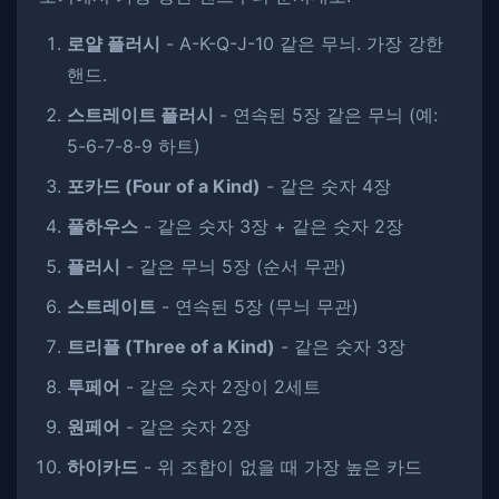
로얄 플러시
- A-K-Q-J-10 같은 무늬. 가장 강한
핸드.
스트레이트 플러시
- 연속된 5장 같은 무늬 (예:
5-6-7-8-9 하트)
포카드 (Four of a Kind)
- 같은 숫자 4장
풀하우스
- 같은 숫자 3장 + 같은 숫자 2장
플러시
- 같은 무늬 5장 (순서 무관)
스트레이트
- 연속된 5장 (무늬 무관)
트리플 (Three of a Kind)
- 같은 숫자 3장
투페어
- 같은 숫자 2장이 2세트
원페어
- 같은 숫자 2장
하이카드
- 위 조합이 없을 때 가장 높은 카드