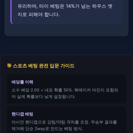
유리하며, 타이 베팅은 14%가 넘는 하우스 엣
지로 피해야 합니다.
🎯 스포츠 베팅 완전 입문 가이드
배당률 이해
소수 배당 2.00 = 내포 확률 50%. 북메이커 마진이 포함되
어 실제 확률보다 낮게 설정됩니다.
핸디캡 베팅
아시안 핸디캡으로 강팀/약팀 격차를 조정. 무승부 결과를
제거해 단순 2way로 만드는 베팅 방식.