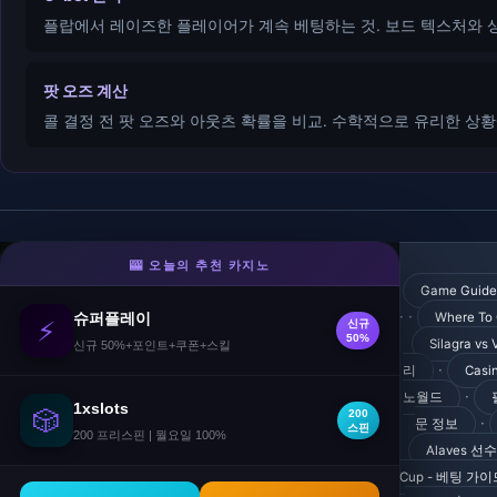
플랍에서 레이즈한 플레이어가 계속 베팅하는 것. 보드 텍스처와 
팟 오즈 계산
콜 결정 전 팟 오즈와 아웃츠 확률을 비교. 수학적으로 유리한 상
🎰 오늘의 추천 카지노
카심바슬롯
- 슬롯
Game Gui
첫입금 20% · 매일첫입금 +5% · 10년 무사고.
· ·
슈퍼플레이
Where To
⚡
신규
🎁 첫입금 20%
50%
Silagra vs
신규 50%+포인트+쿠폰+스킬
·
리
Casi
·
노월드
1xslots
🎲
200
·
문 정보
스핀
200 프리스핀 | 월요일 100%
Alaves 선
Cup - 베팅 가이