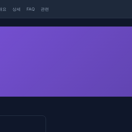
개요
상세
FAQ
관련