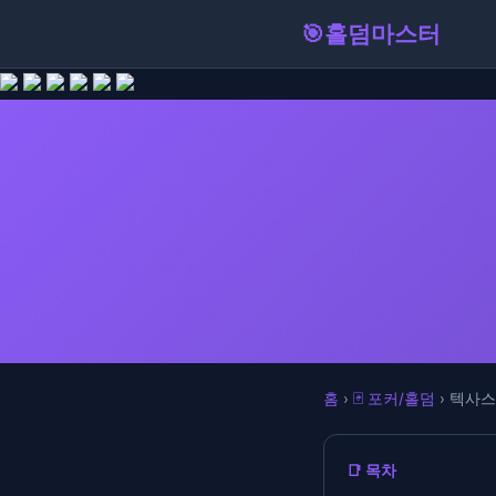
🎯
홀덤마스터
홈
›
🃏 포커/홀덤
› 텍사스
📑 목차