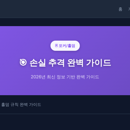
홈
🃏 포커/홀덤
🎯 손실 추격 완벽 가이드
2026년 최신 정보 기반 완벽 가이드
 홀덤 규칙 완벽 가이드