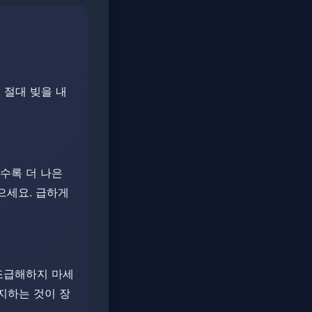
, 절대 빚을 내
일수록 더 나은
으세요. 급하게
 조급해하지 마세
유지하는 것이 장