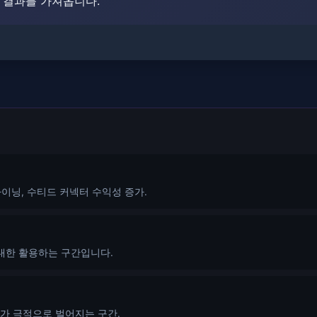
 결과를 가져옵니다.
마이닝, 수티드 커넥터 수익성 증가.
최대한 활용하는 구간입니다.
차이가 극적으로 벌어지는 구간.