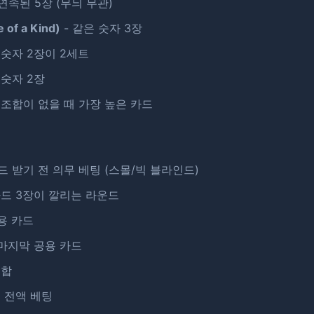
 연속된 5장 (무늬 무관)
of a Kind)
- 같은 숫자 3장
 숫자 2장이 2세트
 숫자 2장
 조합이 없을 때 가장 높은 카드
드 받기 전 의무 베팅 (스몰/빅 블라인드)
카드 3장이 깔리는 라운드
용 카드
 마지막 공용 카드
총합
칩 전액 베팅