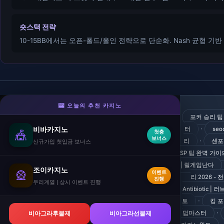
숏스택 전략
10-15BB에서는 오픈-폴드/올인 전략으로 단순화. Nash 균형 기
🎰 오늘의 추천 카지노
조이카지노
- 우리계열
포커 승리 팁 
룰렛/슬롯/스포츠 상시 이벤트 진행.
·
비바카지노
터
seo
🎪
첫충
🎁 상시 이벤트
보너스
·
리
센포
신규가입 첫입금 보너스
SP 팁 완벽 가이
| 릴게임난다
조이카지노
🎡
이벤트
리 2026 - 
진행
우리계열 | 상시 이벤트 진행
Antibiotic 
·
토
킹 포
·
덤마스터
비아그라후불제
비아그라선불제