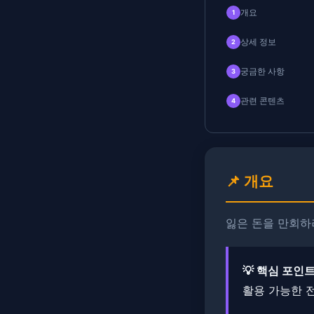
개요
1
상세 정보
2
궁금한 사항
3
관련 콘텐츠
4
📌 개요
잃은 돈을 만회하
💡 핵심 포인트
활용 가능한 