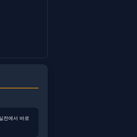
​실전에서 바로