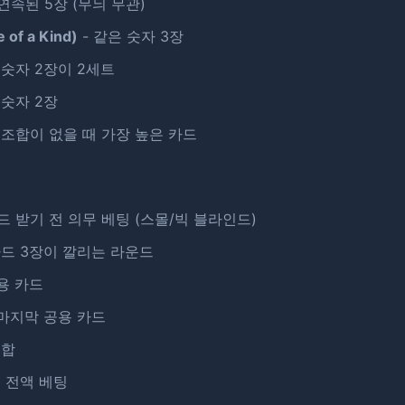
 연속된 5장 (무늬 무관)
of a Kind)
- 같은 숫자 3장
 숫자 2장이 2세트
 숫자 2장
 조합이 없을 때 가장 높은 카드
드 받기 전 의무 베팅 (스몰/빅 블라인드)
카드 3장이 깔리는 라운드
용 카드
 마지막 공용 카드
총합
칩 전액 베팅