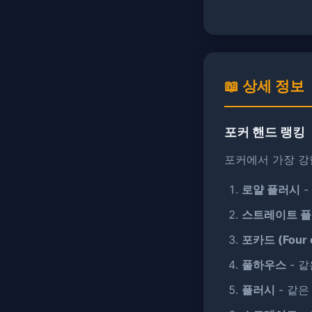
📖 상세 정보
포커 핸드 랭킹
포커에서 가장 강
로얄 플러시
-
스트레이트 
포카드 (Four o
풀하우스
- 같
플러시
- 같은