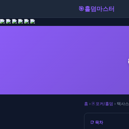
🎯
홀덤마스터
홈
›
🃏 포커/홀덤
› 텍사스
📑 목차