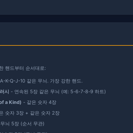
한 핸드부터 순서대로:
 A-K-Q-J-10 같은 무늬. 가장 강한 핸드.
플러시
- 연속된 5장 같은 무늬 (예: 5-6-7-8-9 하트)
f a Kind)
- 같은 숫자 4장
은 숫자 3장 + 같은 숫자 2장
 무늬 5장 (순서 무관)