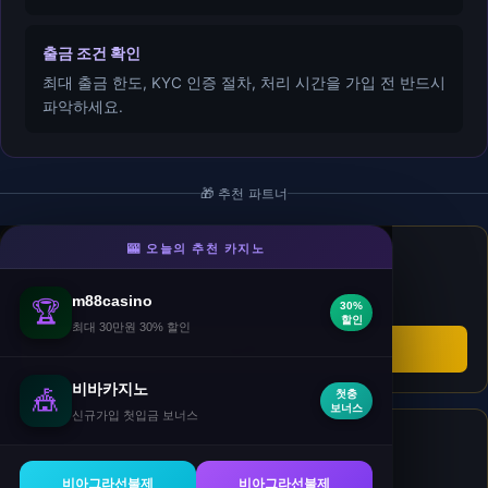
출금 조건 확인
최대 출금 한도, KYC 인증 절차, 처리 시간을 가입 전 반드시
파악하세요.
🎁 추천 파트너
🎰 오늘의 추천 카지노
1xBet
- 스포츠베팅
세계 최대 스포츠베팅! 축구,농구,e스포츠. 업계 최고 배당.
m88casino
🏆
30%
🎁 첫입금100%(최대€130)
할인
최대 30만원 30% 할인
가입하기
비바카지노
🎪
첫충
보너스
신규가입 첫입금 보너스
비바카지노
- 온라인카지노
신규가입 후 첫입금 보너스 지급.
비아그라선불제
비아그라선불제