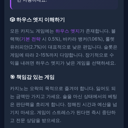
🎲 하우스 엣지 이해하기
모든 카지노 게임에는
하우스 엣지
가 존재합니다. 블
랙잭(
기본 전략
시 0.5%), 바카라 뱅커(1.06%), 룰렛
유러피안(2.7%)이 대표적으로 낮은 편입니다. ​​슬롯은
게임에 따라 2-15%까지 다양합니다. ​​장기적으로 수
익을 내려면 하우스 엣지가 낮은 게임을 선택하세요.
🎯 책임감 있는 게임
카지노는 오락의 목적으로 즐겨야 합니다. ​​잃어도 되
는 금액만 가지고 가세요. 술을 마신 상태에서의 베팅
은 판단력을 흐리게 합니다. ​정해진 시간과 예산을 넘
기지 마세요. 게임이 스트레스가 된다면 즉시 중단하
고 전문 상담을 받으세요.