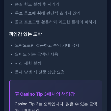
손실 한도 설정 후 지키기
무료 음료에 취해 판단력 흐리지 않기
콤프 프로그램 활용하되 과도한 플레이 피하기
책임감 있는 도박
오락으로만 접근하고 수익 기대 금지
잃어도 되는 금액만 사용
시간 제한 설정
문제 발생 시 전문 상담 요청
💡 Casino Tip 3에서의 책임감
Casino Tip 3는 오락입니다. ​잃을 수 있는 금액
만 사용하세요.