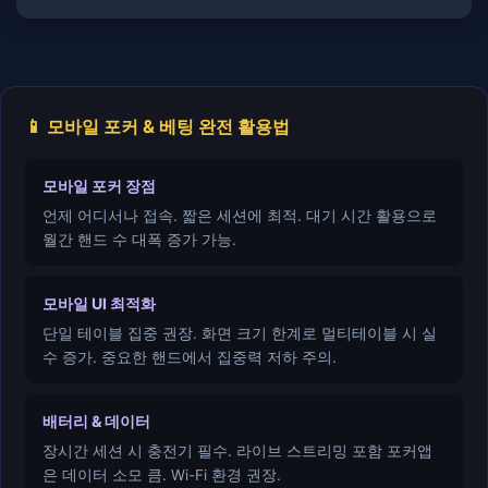
📱 모바일 포커 & 베팅 완전 활용법
모바일 포커 장점
언제 어디서나 접속. 짧은 세션에 최적. 대기 시간 활용으로
월간 핸드 수 대폭 증가 가능.
모바일 UI 최적화
단일 테이블 집중 권장. 화면 크기 한계로 멀티테이블 시 실
수 증가. 중요한 핸드에서 집중력 저하 주의.
배터리 & 데이터
장시간 세션 시 충전기 필수. 라이브 스트리밍 포함 포커앱
은 데이터 소모 큼. Wi-Fi 환경 권장.