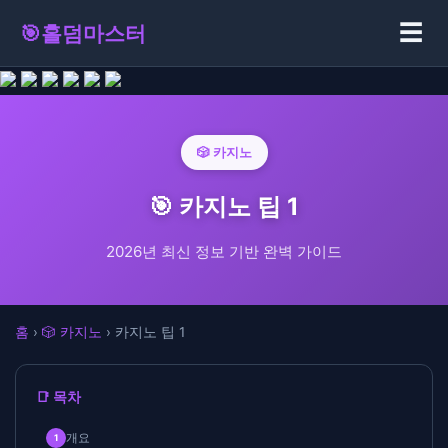
☰
🎯
홀덤마스터
🎲 카지노
🎯 카지노 팁 1
2026년 최신 정보 기반 완벽 가이드
홈
›
🎲 카지노
› 카지노 팁 1
📑 목차
개요
1