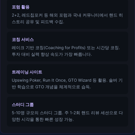
포럼 활용
2+2, 레드칩포커 등 해외 포럼과 국내 커뮤니티에서 핸드 히
스토리 공유 및 피드백 수집.
코칭 서비스
레이크 기반 코칭(Coaching for Profits) 또는 시간당 코칭.
투자 대비 실력 향상 속도가 가장 빠릅니다.
트레이닝 사이트
Upswing Poker, Run It Once, GTO Wizard 등 활용. 솔버 기
반 학습으로 GTO 개념을 체계적으로 습득.
스터디 그룹
5-10명 규모의 스터디 그룹. 주 1-2회 핸드 리뷰 세션으로 다
양한 시각을 통한 빠른 성장 가능.