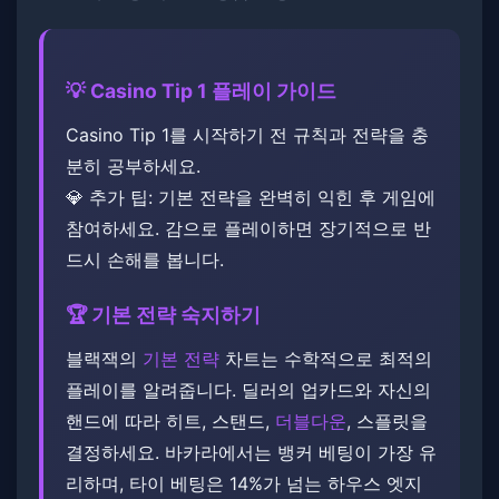
💡 Casino Tip 1 플레이 가이드
Casino Tip 1를 시작하기 전 규칙과 전략을 충
분히 공부하세요.
💎 추가 팁: 기본 전략을 완벽히 익힌 후 게임에
참여하세요. ​감으로 플레이하면 장기적으로 반
드시 손해를 봅니다.
🏆 기본 전략 숙지하기
블랙잭의
기본 전략
차트는 수학적으로 최적의
플레이를 알려줍니다. 딜러의 업카드와 자신의
핸드에 따라 히트, 스탠드,
더블다운
, 스플릿을
결정하세요. ​바카라에서는 뱅커 베팅이 가장 유
리하며, 타이 베팅은 14%가 넘는 하우스 엣지