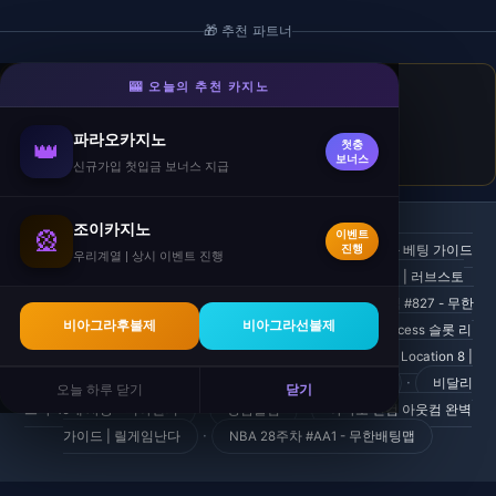
🎁 추천 파트너
🎰 오늘의 추천 카지노
솔카지노
- 카지노/베팅
개인롤링 콤프 0.6% · 신규회원 가입쿠폰 지급.
파라오카지노
👑
첫충
🎁 신규 가입쿠폰
보너스
신규가입 첫입금 보너스 지급
조이카지노
🎡
이벤트
·
야마토 패턴 개정판 완벽 가이드 | 릴게임난다
진행
Henry - 베팅 가이드
우리계열 | 상시 이벤트 진행
·
2026 #BAC - 무한배팅맵
Cialis 2.5mg Empty Stomach | 러브스토
·
·
리
엠빅스 위험 요소 - 비아센터
UCL 35주차 분석 #827 - 무한
비아그라후불제
비아그라선불제
·
·
배팅맵
Lille #7 - 무한배팅맵 2026
Starlight Princess 슬롯 리
· ·
뷰 | RTP 96.50% | Pragmatic Play | 카지노월드
Casino Location 8 |
·
카지노 가이드 | 카지노월드
폴더블폰 슬롯 | 릴게임난다
비달리
오늘 하루 닫기
닫기
·
·
스타 40대 사용 - 비아센터
강남홀덤
야마토 인컴 아웃컴 완벽
·
가이드 | 릴게임난다
NBA 28주차 #AA1 - 무한배팅맵