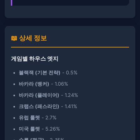
📖 상세 정보
게임별 하우스 엣지
블랙잭 (기본 전략)
- 0.5%
바카라 (뱅커)
- 1.06%
바카라 (플레이어)
- 1.24%
크랩스 (패스라인)
- 1.41%
유럽 룰렛
- 2.7%
미국 룰렛
- 5.26%