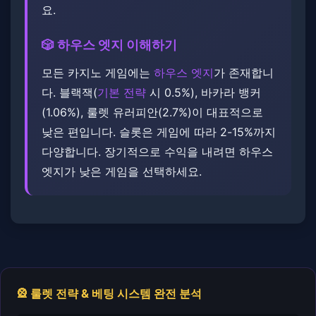
요.
🎲 하우스 엣지 이해하기
모든 카지노 게임에는
하우스 엣지
가 존재합니
다. ​블랙잭(
기본 전략
시 0.5%), 바카라 뱅커
(1.06%), 룰렛 유러피안(2.7%)이 대표적으로
낮은 편입니다. 슬롯은 게임에 따라 2-15%까지
다양합니다. ​장기적으로 수익을 내려면 하우스
엣지가 낮은 게임을 선택하세요.
🎡 룰렛 전략 & 베팅 시스템 완전 분석