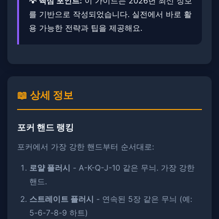
💡 핵심 포인트:
이 가이드는 2026년 최신 정보
를 기반으로 작성되었습니다. ​실전에서 바로 활
용 가능한 전략과 팁을 제공해요.
📖 상세 정보
포커 핸드 랭킹
포커에서 가장 강한 핸드부터 순서대로:
로얄 플러시
- A-K-Q-J-10 같은 무늬. 가장 강한
핸드.
스트레이트 플러시
- 연속된 5장 같은 무늬 (예:
5-6-7-8-9 하트)