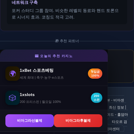
네트워크 구축
포커 스터디 그룹 참여. 비슷한 레벨의 동료와 핸드 토론으
로 시너지 효과. 코칭도 적극 고려.
🎁 추천 파트너
🎰 오늘의 추천 카지노
조이카지노
- 우리계열
룰렛/슬롯/스포츠 상시 이벤트 진행.
1xBet 스포츠베팅
🌍
첫입금
🎁 상시 이벤트
100%
세계 최대 | 축구·농구·e스포츠
1xslots
🎲
200
·
에리악타 부분 효과 - 비아센터
카마그라 첫인상 리뷰 - 비아센
스핀
200 프리스핀 | 월요일 100%
·
·
터
출금 방법 | 릴게임난다
센돔 구입처 - 2026년 최신 정보 |
·
러브스토리
바카라 패턴추적 완벽 가이드 | 2026 완벽 가이드 - 홀덤마
비아그라선불제
비아그라후불제
·
·
스터
야마토 개정판 추천 완벽 가이드 | 릴게임난다
타오르 검
·
사 | 러브스토리 - ED 전문 정보
수하그라 당일 배송 - 비아센터