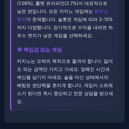
(1.06%), 룰렛 유러피안(2.7%)이 대표적으로
낮은 편입니다. 모든 카지노 게임에는
하우스
엣지
가 존재합니다. ​​슬롯은 게임에 따라 2-15%
까지 다양합니다. 장기적으로 수익을 내려면 하
우스 엣지가 낮은 게임을 선택하세요.
🎯 책임감 있는 게임
카지노는 오락의 목적으로 즐겨야 합니다. 잃어
도 되는 금액만 가지고 가세요. ​​정해진 시간과
예산을 넘기지 마세요. ​술을 마신 상태에서의
베팅은 판단력을 흐리게 합니다. 게임이 스트레
스가 된다면 즉시 중단하고 전문 상담을 받으세
요.