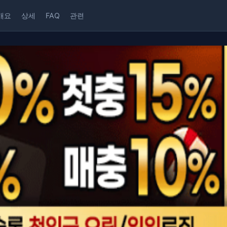
개요
상세
FAQ
관련