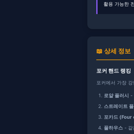
활용 가능한 
📖 상세 정보
포커 핸드 랭킹
포커에서 가장 강
로얄 플러시
-
스트레이트 
포카드 (Four o
풀하우스
- 같