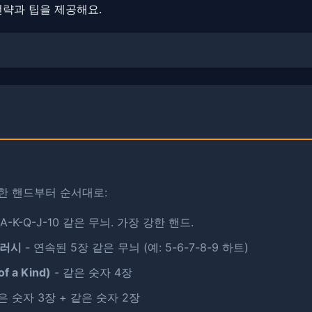
전략과 팁을 제공해요.
한 핸드부터 순서대로:
 A-K-Q-J-10 같은 무늬. ​가장 강한 핸드.
플러시
- 연속된 5장 같은 무늬 (예: 5-6-7-8-9 하트)
f a Kind)
- 같은 숫자 4장
은 숫자 3장 + 같은 숫자 2장