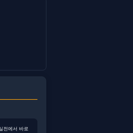
​실전에서 바로