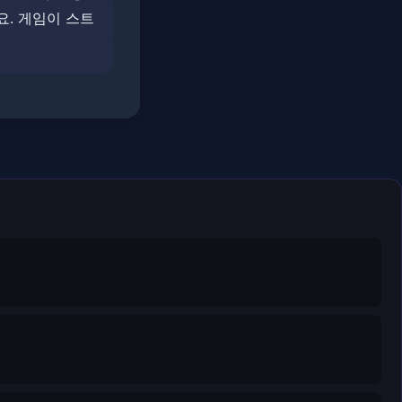
. ​게임이 스트