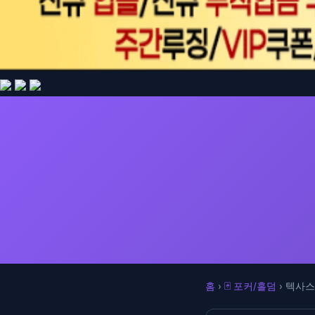
홈
›
🃏 포커/홀덤
› 텍사스