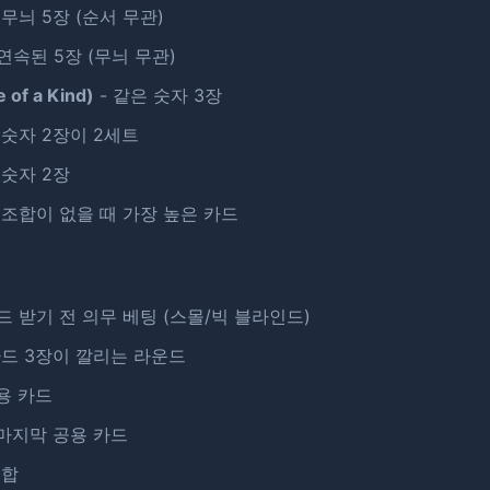
 무늬 5장 (순서 무관)
 연속된 5장 (무늬 무관)
of a Kind)
- 같은 숫자 3장
 숫자 2장이 2세트
 숫자 2장
 조합이 없을 때 가장 높은 카드
드 받기 전 의무 베팅 (스몰/빅 블라인드)
카드 3장이 깔리는 라운드
용 카드
 마지막 공용 카드
총합