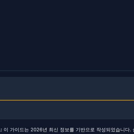
:
이 가이드는 2026년 최신 정보를 기반으로 작성되었습니다. 