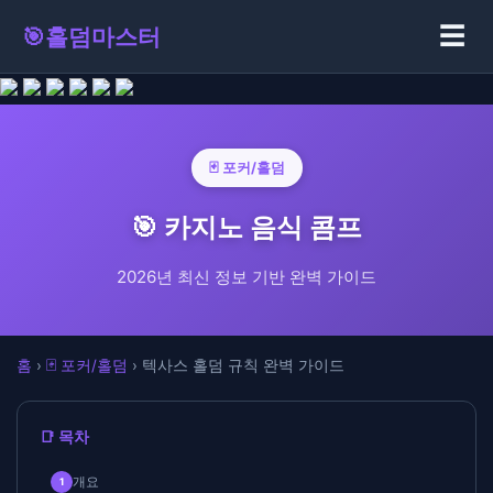
☰
🎯
홀덤마스터
🃏 포커/홀덤
🎯 카지노 음식 콤프
2026년 최신 정보 기반 완벽 가이드
홈
›
🃏 포커/홀덤
› 텍사스 홀덤 규칙 완벽 가이드
📑 목차
개요
1