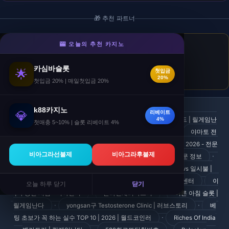
🎁 추천 파트너
🎰 오늘의 추천 카지노
조이카지노
- 우리계열
룰렛/슬롯/스포츠 상시 이벤트 진행.
카심바슬롯
🌟
첫입금
🎁 상시 이벤트
20%
첫입금 20% | 매일첫입금 20%
k88카지노
💎
리베이트
·
Palpal vs Tadacip Onset Time | 러브스토리
4%
백경 골드 | 릴게임난
첫매충 5~10% | 슬롯 리베이트 4%
·
·
다
야일라 보충제병용 | 러브스토리 - ED 전문 정보
야마토 전
·
략법 | 릴게임난다
실라그라 효과 발현 시간 | 러브스토리 2026 - 전문
비아그라선불제
비아그라후불제
·
·
ED 정보
ED Morning Erection Ok | 러브스토리 - ED 전문 정보
·
구구정 허리통증 | 러브스토리 - ED 전문 정보
연금 vs 일시불 |
·
2026 완벽 가이드 - 홀덤마스터
필데나 70대 이상 - 비아센터
이
오늘 하루 닫기
닫기
·
·
렉타 중단 시점 - 비아센터
온라인체리마스터
이른 아침 슬롯 |
·
·
릴게임난다
yongsan구 Testosterone Clinic | 러브스토리
베
·
팅 초보가 꼭 하는 실수 TOP 10 | 2026 | 월드코인러
Riches Of India