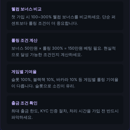
웰컴 보너스 비교
첫 가입 시 100~300% 웰컴 보너스를 비교하세요. 단순 퍼
센트보다 롤링 조건이 더 중요합니다.
롤링 조건 계산
보너스 50만원 × 롤링 300% = 150만원 베팅 필요. 현실적
으로 달성 가능한 조건인지 계산하세요.
게임별 기여율
슬롯 100%, 블랙잭 10%, 바카라 10% 등 게임별 롤링 기여율
이 다릅니다. 슬롯으로 소진이 유리.
출금 조건 확인
최대 출금 한도, KYC 인증 절차, 처리 시간을 가입 전 반드시
파악하세요.