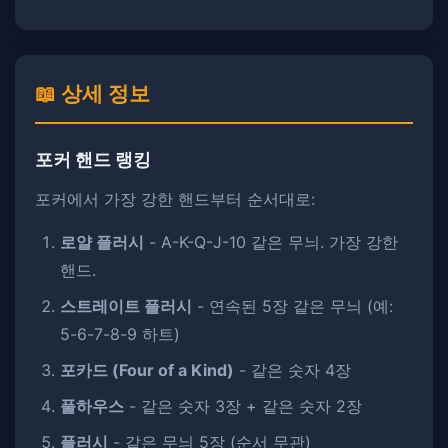
📖 상세 정보
포커 핸드 랭킹
포커에서 가장 강한 핸드부터 순서대로:
로얄 플러시
- A-K-Q-J-10 같은 무늬. 가장 강한
핸드.
스트레이트 플러시
- 연속된 5장 같은 무늬 (예:
5-6-7-8-9 하트)
포카드 (Four of a Kind)
- 같은 숫자 4장
풀하우스
- 같은 숫자 3장 + 같은 숫자 2장
플러시
- 같은 무늬 5장 (순서 무관)