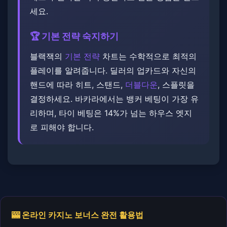
세요.
🏆 기본 전략 숙지하기
블랙잭의
기본 전략
차트는 수학적으로 최적의
플레이를 알려줍니다. ​딜러의 업카드와 자신의
핸드에 따라 히트, 스탠드,
더블다운
, 스플릿을
결정하세요. 바카라에서는 뱅커 베팅이 가장 유
리하며, 타이 베팅은 14%가 넘는 하우스 엣지
로 피해야 합니다.
🎰 온라인 카지노 보너스 완전 활용법