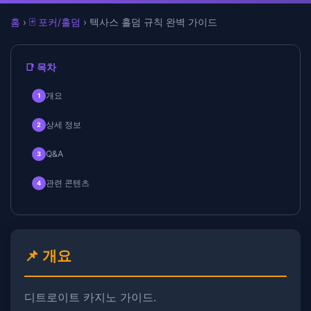
홈
›
🃏 포커/홀덤
› 텍사스 홀덤 규칙 완벽 가이드
📑 목차
개요
1
상세 정보
2
Q&A
3
관련 콘텐츠
4
📌 개요
디트로이트 카지노 가이드.