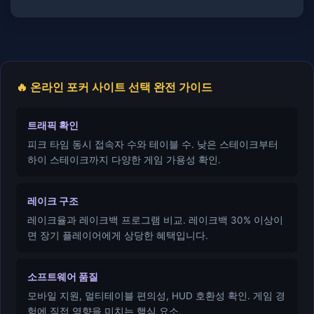
🔥 온라인 포커 사이트 선택 완전 가이드
트래픽 확인
피크 타임 동시 접속자 수와 테이블 수. 낮은 스테이크부터
하이 스테이크까지 다양한 게임 가용성 확인.
레이크 구조
레이크율과 레이크백 프로그램 비교. 레이크백 30% 이상이
면 장기 플레이어에게 상당한 혜택입니다.
소프트웨어 품질
모바일 지원, 멀티테이블 편의성, HUD 호환성 확인. 게임 경
험에 직접 영향을 미치는 핵심 요소.