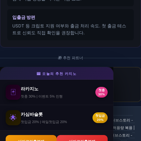
입출금 방편
USDT 등 크립토 지원 여부와 출금 처리 속도. 첫 출금 테스
트로 신뢰도 직접 확인을 권장합니다.
🎁 추천 파트너
🎰 오늘의 추천 카지노
솔카지노
- 카지노/베팅
개인롤링 콤프 0.6% · 신규회원 가입쿠폰 지급.
라카지노
🃏
첫충
🎁 신규 가입쿠폰
30%
첫충 30% | 이벤트 5% 진행
카심바슬롯
🌟
첫입금
·
카마그라 30대 사용 - 비아센터
수하그라 2차소견 | 러브스토리 -
20%
첫입금 20% | 매일첫입금 20%
·
·
ED 전문 정보
Dice Game | 릴게임난다
카마그라 저용량 복용 |
·
러브스토리 2026 - 전문 ED 정보
누리그라 약물병용 | 러브스토리 -