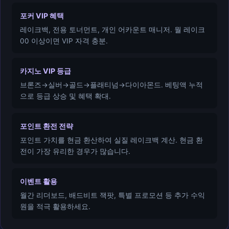
포커 VIP 혜택
레이크백, 전용 토너먼트, 개인 어카운트 매니저. 월 레이크
00 이상이면 VIP 자격 충분.
카지노 VIP 등급
브론즈→실버→골드→플래티넘→다이아몬드. 베팅액 누적
으로 등급 상승 및 혜택 확대.
포인트 환전 전략
포인트 가치를 현금 환산하여 실질 레이크백 계산. 현금 환
전이 가장 유리한 경우가 많습니다.
이벤트 활용
월간 리더보드, 배드비트 잭팟, 특별 프로모션 등 추가 수익
원을 적극 활용하세요.