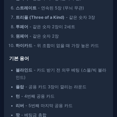
스트레이트
- 연속된 5장 (무늬 무관)
트리플 (Three of a Kind)
- 같은 숫자 3장
투페어
- 같은 숫자 2장이 2세트
원페어
- 같은 숫자 2장
하이카드
- 위 조합이 없을 때 가장 높은 카드
기본 용어
블라인드
- 카드 받기 전 의무 베팅 (스몰/빅 블라
인드)
플랍
- 공용 카드 3장이 깔리는 라운드
턴
- 4번째 공용 카드
리버
- 5번째 마지막 공용 카드
팟
- 베팅금 총합