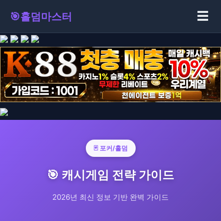
☰
🎯
홀덤마스터
🃏 포커/홀덤
🎯 캐시게임 전략 가이드
2026년 최신 정보 기반 완벽 가이드