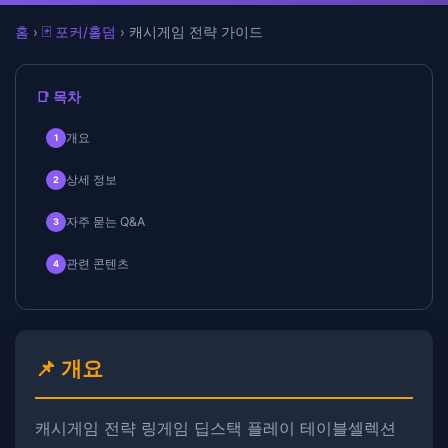
홈
›
🃏 포커/홀덤
› 캐시게임 전략 가이드
📑 목차
개요
1
상세 정보
2
자주 묻는 Q&A
3
관련 콘텐츠
4
📌 개요
캐시게임 전략 링게임 딥스택 플레이 테이블셀렉션