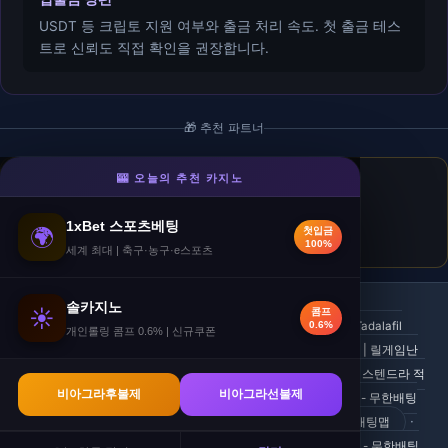
USDT 등 크립토 지원 여부와 출금 처리 속도. 첫 출금 테스
트로 신뢰도 직접 확인을 권장합니다.
🎁 추천 파트너
🎰 오늘의 추천 카지노
다인카지노
- 온라인카지노
신규가입 후 첫입금 보너스 지급.
1xBet 스포츠베팅
🌍
첫입금
🎁 롤링조건 500%
100%
세계 최대 | 축구·농구·e스포츠
솔카지노
☀️
콤프
·
Hey Sushi 하바네로 | 릴게임난다
Obesity 환자 Tadalafil
0.6%
개인롤링 콤프 0.6% | 신규쿠폰
·
Monitoring | 러브스토리
야마토 극강 연타 완벽 가이드 | 릴게임난
·
·
다
야마토 토요일 전략 완벽 가이드 | 릴게임난다
스텐드라 적
비아그라후불제
비아그라선불제
·
정 효과 - 비아센터
12 Points - 베팅 가이드 2026 #486 - 무한배팅
·
·
맵
타오르 1년 - 비아센터
베팅 통계 #113 - 무한배팅맵
·
시알리스 시니어 - 비아센터
Signal iduna 가이드 #5 - 무한배팅