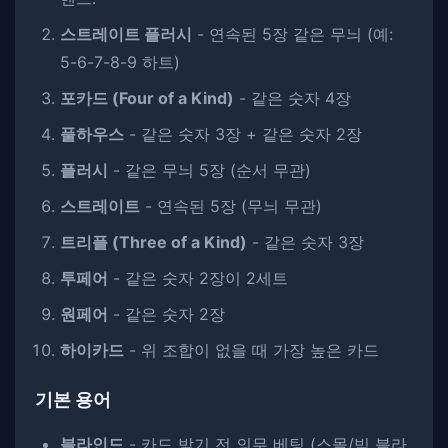
스트레이트 플러시
- 연속된 5장 같은 무늬 (예:
5-6-7-8-9 하트)
포카드 (Four of a Kind)
- 같은 숫자 4장
풀하우스
- 같은 숫자 3장 + 같은 숫자 2장
플러시
- 같은 무늬 5장 (순서 무관)
스트레이트
- 연속된 5장 (무늬 무관)
트리플 (Three of a Kind)
- 같은 숫자 3장
투페어
- 같은 숫자 2장이 2세트
원페어
- 같은 숫자 2장
하이카드
- 위 조합이 없을 때 가장 높은 카드
기본 용어
블라인드
- 카드 받기 전 의무 베팅 (스몰/빅 블라