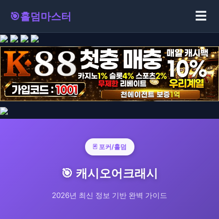
☰
🎯
홀덤마스터
🃏 포커/홀덤
🎯 캐시오어크래시
2026년 최신 정보 기반 완벽 가이드