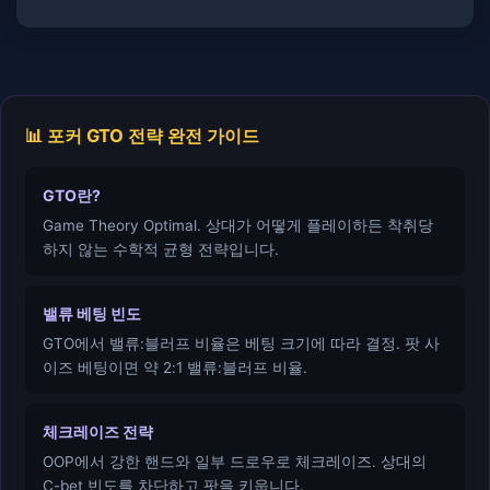
📊 포커 GTO 전략 완전 가이드
GTO란?
Game Theory Optimal. 상대가 어떻게 플레이하든 착취당
하지 않는 수학적 균형 전략입니다.
밸류 베팅 빈도
GTO에서 밸류:블러프 비율은 베팅 크기에 따라 결정. 팟 사
이즈 베팅이면 약 2:1 밸류:블러프 비율.
체크레이즈 전략
OOP에서 강한 핸드와 일부 드로우로 체크레이즈. 상대의
C-bet 빈도를 차단하고 팟을 키웁니다.