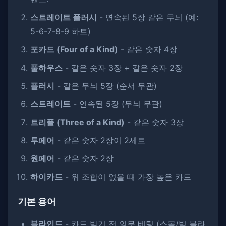
스트레이트 플러시
- 연속된 5장 같은 무늬 (예:
5-6-7-8-9 하트)
포카드 (Four of a Kind)
- 같은 숫자 4장
풀하우스
- 같은 숫자 3장 + 같은 숫자 2장
플러시
- 같은 무늬 5장 (순서 무관)
스트레이트
- 연속된 5장 (무늬 무관)
트리플 (Three of a Kind)
- 같은 숫자 3장
투페어
- 같은 숫자 2장이 2세트
원페어
- 같은 숫자 2장
하이카드
- 위 조합이 없을 때 가장 높은 카드
기본 용어
블라인드
- 카드 받기 전 의무 베팅 (스몰/빅 블라